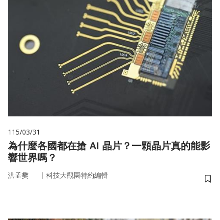
115/03/31
為什麼各國都在搶 AI 晶片？一顆晶片真的能影
響世界嗎？
｜
洪孟樊
科技大觀園特約編輯
儲