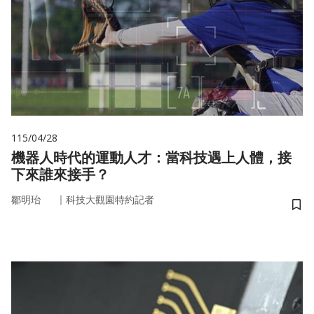
115/04/28
機器人時代的運動人才：當科技遇上人體，接
下來誰來接手？
｜
鄒明珆
科技大觀園特約記者
儲