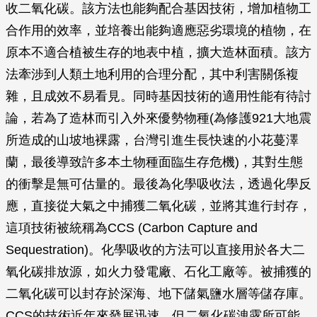
收二氧化碳。該方法也能夠配合基因技術，增加植物工
合作用的效率，並培養出能夠適應惡劣環境的植物，在
原本不適合植被生存的地表中植，擴大造林面積。該方
法牽涉到人類土地利用的合理分配，其中利害關係複
雜，且成效不易看見。同時基因技術的適用性能有待討
論，若為了造林而引入外來優勢物種(為修護921大地震
所造成的山坡地裸露，台灣引進生長快速的小花蔓澤
蘭，最後導致許多本土物種面臨生存危機)，其對生態
的衝擊是無可估量的。最後為化學吸收法，透過化學反
應，直接從大氣之中捕獲二氧化碳，並將其進行封存，
這項技術被統稱為CCS (Carbon Capture and
Sequestration)。化學吸收的方法可以直接用於各大二
氧化碳排放源，如火力發電廠、石化工廠等。被捕獲的
二氧化碳可以封存於深海、地下儲氣鹽水層等儲存庫。
CCS的技術近年來發展迅速，但二氧化碳洩露所可能