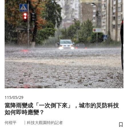
115/05/29
當降雨變成「一次倒下來」，城市的災防科技
如何即時應變？
｜
何楷平
科技大觀園特約記者
儲