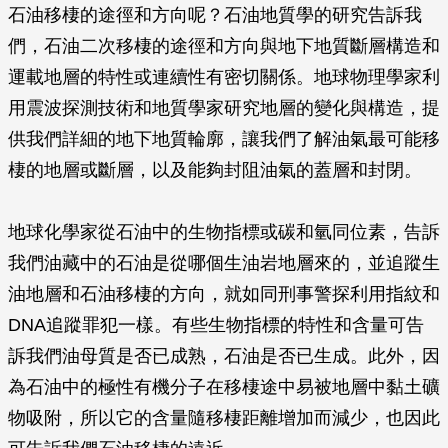
石油移棲的途徑和方向呢？石油地質學的研究告訴我
們，石油二次移棲的途徑和方向與地下地質斷層構造和
運載地層的特性或連續性有密切關係。地球物理學家利
用震波探測技術和地質學家研究地層的變化與構造，提
供我們詳細的地下地質輪廓，讓我們了解油氣最可能移
棲的地層或斷層，以及能夠封阻油氣的蓋層和封閉。
地球化學家從石油中的生物指標或碳和氫同位素，告訴
我們油藏中的石油是從哪個生油岩地層來的，並追蹤生
油地層和石油移棲的方向，就如同刑事警探利用指紋和
DNA追蹤罪犯一樣。有些生物指標的特性和含量可告
訴我們油母質是否已成熟，石油是否已生成。此外，因
為石油中的極性有機分子在移棲途中易被地層中黏土礦
物吸附，所以它的含量隨移棲距離增加而減少，也因此