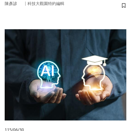
｜
陳彥諺
科技大觀園特約編輯
儲
115/06/30