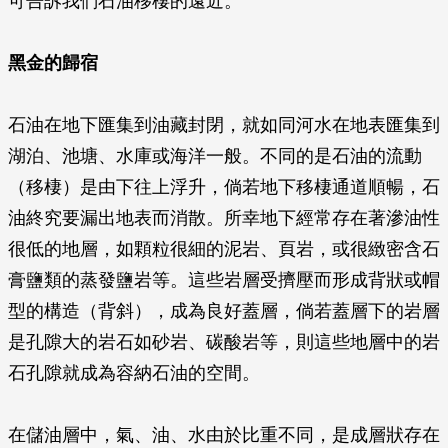
可告訴我們石油移棲的遠近。
黑金的歸宿
石油在地下匯集到油藏封閉，就如同河水在地表匯集到
湖泊、池塘、水庫或海洋一般。不同的是石油的流動
（移棲）是由下往上浮升，倘若地下移棲通道順暢，石
油終究要漏出地表而消散。所幸地下經常存在著滲油性
很低的地層，如顆粒很細的泥岩、頁岩，或很緻密含石
膏鹽類的蒸發鹽岩等。這些岩層受擠壓而形成背狀或帽
型的構造（背斜），成為良好蓋層，倘若蓋層下的岩層
是孔隙大的岩石如砂岩、碳酸岩等，則這些地層中的岩
石孔隙就成為容納石油的空間。
在儲油層中，氣、油、水由於比重不同，是成層狀存在