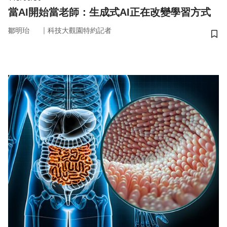
當AI開始當老師：生成式AI正在改變學習方式
｜
鄒明珆
科技大觀園特約記者
儲