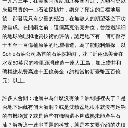
一九八三年，在美國阿拉斯加北極圈附近，人類有史以
來最昂貴的一口石油探勘井，鑽穿了預定的目標地層
後，卻發現只有少量的殘油，在無數人的期望落空下功
敗垂成。在開鑽之前，這個莫克洛克井位，曾經過詳細
的地球物理和地質技術的評估，認定地下有一個可儲存
十五至一百億桶原油的地層構造。為了能順利鑽探，以
Sohio石油公司為首的石油探勘群，花了近兩億美金在
水深50英尺的哈里遜灣建造一座人工島，加上鑽井和
礦權總花費高達十五億美金（約相當於新臺幣五百億
元）以上。
許多人會問：地層中為什麼沒有油？油到哪裡去了？是
否地下油藏有個大漏洞？或是沈積盆地根本就沒有足夠
的有機物質？或是這些有機物還不夠成熟未能產生石
油？解析這一連串問題的科技，就是本文要介紹的沈積