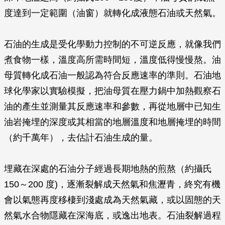
度達到一定範圍（油窗）就轉化成液態石油或天然氣。
石油的生成是受化學動力控制的不可逆反應，就像我們
煮食物一樣，溫度高所需時間短，溫度低得慢慢熬。油
母質轉化成石油一般認為符合反應速率的準則。石油地
球化學家以實驗模擬，把油母質在壓力鍋中加熱觀察石
油的產生並測量其反應速率和參數，再從地層中已知生
油岩掩埋的深度或其相當的地層溫度和地層掩埋的時間
（約千萬年），去估計石油生成的量。
埋藏在深處的石油分子經過長期地熱的煎熬（約攝氏
150～200 度)，逐漸裂解成天然氣和焦瀝青，終究有機
會以氣態再度移棲到淺處成為天然氣藏，或以固態的天
然氣水合物隱藏在深海底，或逸出地表。石油裂解過程