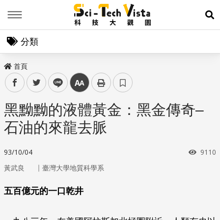
Menu
展
分類
首頁
facebook
twitter
line
中
黑黝黝的液體黃金：黑金傳奇–
石油的來龍去脈
瀏覽
93/10/04
9110
｜
黃武良
臺灣大學地質科學系
五百億元的一口乾井