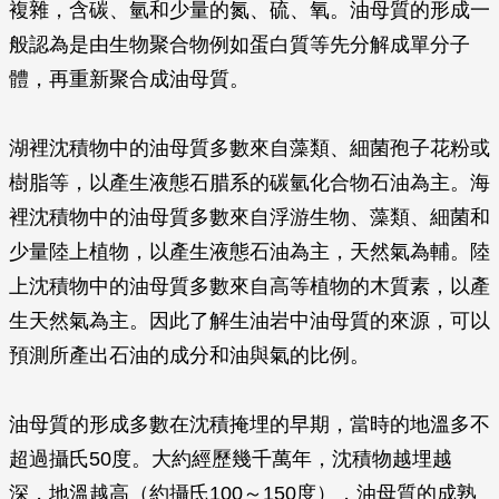
複雜，含碳、氫和少量的氮、硫、氧。油母質的形成一
般認為是由生物聚合物例如蛋白質等先分解成單分子
體，再重新聚合成油母質。
湖裡沈積物中的油母質多數來自藻類、細菌孢子花粉或
樹脂等，以產生液態石腊系的碳氫化合物石油為主。海
裡沈積物中的油母質多數來自浮游生物、藻類、細菌和
少量陸上植物，以產生液態石油為主，天然氣為輔。陸
上沈積物中的油母質多數來自高等植物的木質素，以產
生天然氣為主。因此了解生油岩中油母質的來源，可以
預測所產出石油的成分和油與氣的比例。
油母質的形成多數在沈積掩埋的早期，當時的地溫多不
超過攝氏50度。大約經歷幾千萬年，沈積物越埋越
深，地溫越高（約攝氏100～150度），油母質的成熟