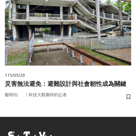
115/05/29
災害無法避免：避難設計與社會韌性成為關鍵
｜
鄒明珆
科技大觀園特約記者
儲