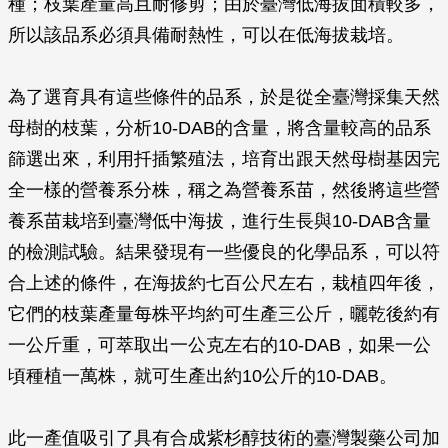
種；枝葉產量高且耐修剪；由於臺灣低海拔面積較多，
所以該品系必須具備耐熱性，可以在低海拔栽培。
為了選育具有這些條件的品系，於是從全臺灣採集天然
母樹的枝葉，分析10-DAB的含量，將含量較高的品系
篩選出來，利用扦插繁殖法，培育出跟天然母樹基因完
全一樣的營養系分株，稱之為營養系苗，然後將這些營
養系苗栽培到臺灣低中海拔，進行生長與10-DAB含量
的檢測試驗。結果發現有一些優良的化學品系，可以符
合上述的條件，在海拔約七百公尺左右，栽植四年後，
它們的枝葉產量每株平均約可生產三公斤，曬乾後約有
一公斤重，可萃取出一公克左右的10-DAB，如果一公
頃種植一萬株，就可生產出約10公斤的10-DAB。
此一產值吸引了具有合成紫杉醇技術的臺灣製藥公司加