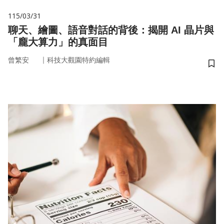
115/03/31
聊天、繪圖、語音對話的背後：揭開 AI 晶片與
「龐大算力」的真面目
｜
曾繁安
科技大觀園特約編輯
儲