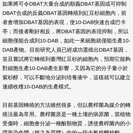
如果將可令DBAT大量合成的順義DBAT基因或可抑制
DBAT合成的反義DBAT基因轉殖到紅豆杉細胞內，前
者會增加DBAT基因的表現，使10-DAB快速合成巴卡
亭；而後者剛好相反，將DBAT基因的表現抑制，所以
細胞僅能合成到10-DAB，如此一來細胞就僅能生產10-
DAB產物。目前研究人員已經成功選殖出DBAT基因，
並且嘗試將它轉殖到臺灣紅豆杉的細胞內，預期它能夠
對細胞生產10-DAB產生影響，又因為它的分子量小於
紫杉醇，可以不斷地分泌到培養液中，這樣就可以建立
連續收穫10-DAB的生產模式。
目前基因轉殖的方法雖然很多，但以農桿菌為媒介的轉
殖法最為常用。農桿菌原是一種土壤的病原菌，當植物
受傷時，細胞會分泌一種酚類物質，誘使農桿菌內的小
環形染色體（稱之為質體）中的一段去氧核醣核酸