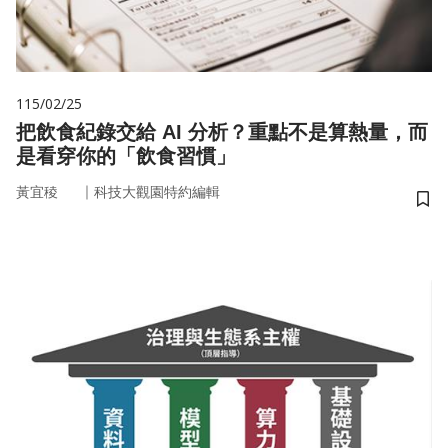
115/02/25
把飲食紀錄交給 AI 分析？重點不是算熱量，而
是看穿你的「飲食習慣」
｜
黃宜稜
科技大觀園特約編輯
儲