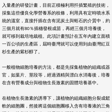
入量產的研發計畫，目前正積極利用扦插繁殖的技術，
採集這些優良化學營養系的枝條，利用具有定時噴水系
統的溫室，直接扦插在含有泥炭土與蛭石的介質中，約
三個月就有80％插穗發根成苗，再經三個月培養後，
就可移到栽培地栽植。此項計畫預計在五年內建立面積
一百公頃的生產區，屆時臺灣就可以使用到由臺灣紅豆
杉生產的紫杉醇了。
一般植物細胞培養的方法，都是先採集植物的組織或器
官，如葉片、莖段等，經過酒精與漂白水消毒後，培養
在含有營養成分與植物生長激素的固體培養基中。
在植物生長激素的誘導下，讓植物的組織細胞分裂成鬆
軟的細胞團，然後將這個細胞團移入含有培養液的三角