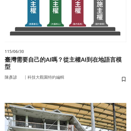
115/06/30
臺灣需要自己的AI嗎？從主權AI到在地語言模
型
｜
陳彥諺
科技大觀園特約編輯
儲