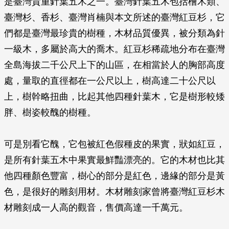
是臺灣貴重針葉五木之一。臺灣針葉五木包括檜木類、
臺灣杉、香杉、臺灣肖楠與本文所述的臺灣紅豆杉，它
們都是臺灣最珍貴的樹種，木材品質優異，被分類為針
一級木，多屬於高大的喬木。紅豆杉稀疏地分布在臺灣
全島海拔二千公尺上下的山區，在相當於人的胸部高度
處，量取的直徑都在一公尺以上，樹高達二十公尺以
上，樹幹略扭曲，比起其他四種針葉木，它是樹形較矮
胖、樹姿較醜的樹種。
可是別看它醜，它包被紅色假種皮的果實，狀如紅豆，
是所有針葉五木中果實最鮮豔漂亮的。它的木材也比其
他四種顏色豐富，樹心的部分是紅色，邊緣的部分是黃
色，是很好的雕刻用材。木材雕刻家曾將臺灣紅豆杉木
材雕刻成一人高的觀音，售價高達一千萬元。