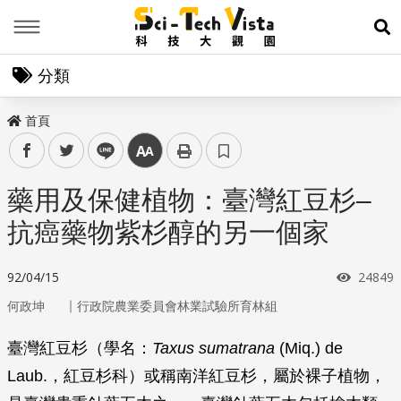
Menu
展
分類
首頁
facebook
twitter
line
中
藥用及保健植物：臺灣紅豆杉–
抗癌藥物紫杉醇的另一個家
瀏覽次
92/04/15
24849
｜
何政坤
行政院農業委員會林業試驗所育林組
臺灣紅豆杉（學名：
Taxus sumatrana
(Miq.) de
Laub.，紅豆杉科）或稱南洋紅豆杉，屬於裸子植物，