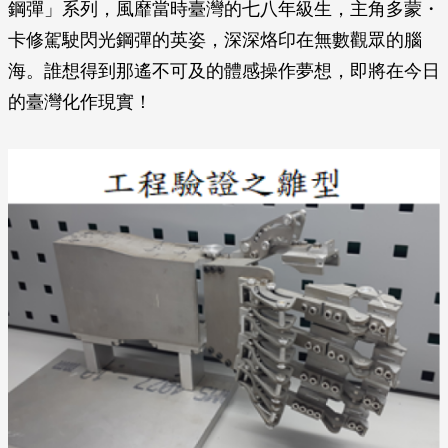
鋼彈」系列，風靡當時臺灣的七八年級生，主角多蒙・
卡修駕駛閃光鋼彈的英姿，深深烙印在無數觀眾的腦
海。誰想得到那遙不可及的體感操作夢想，即將在今日
的臺灣化作現實！