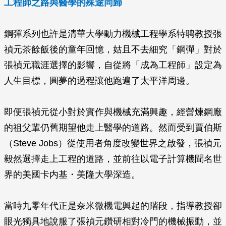
工程師之路與醫學的殊途同歸
鋼彈系列也許是清華大學動力機械工程學系特聘教授張
禎元茶餘飯後的童年回憶，姑且不去細究「鋼彈」對於
張禎元職涯選擇的影響，自從將「成為工程師」設定為
人生目標，圓夢的過程讓他跑遍了太平洋周邊。
即便張禎元從小對於實作與機械充滿興趣，經營煉鋼廠
的祖父輩仍舊期望他走上醫學的道路。然而受到賈伯斯
（Steve Jobs）從使用者角度改變世界之啟發，張禎元
毅然選擇走上工程的道路，並前往以電子計算機聞名世
界的美國卡内基・美隆大學深造。
當時九零年代正是奈米微機電興起的階段，指導教授卻
眼光獨具地說服了張禎元鑽研相對冷門的機械振動，並