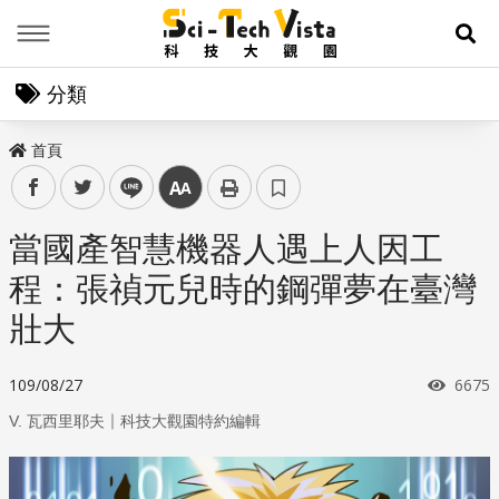
Menu
展
分類
首頁
facebook
twitter
line
中
當國產智慧機器人遇上人因工
程：張禎元兒時的鋼彈夢在臺灣
壯大
瀏覽
109/08/27
6675
｜
V. 瓦西里耶夫
科技大觀園特約編輯