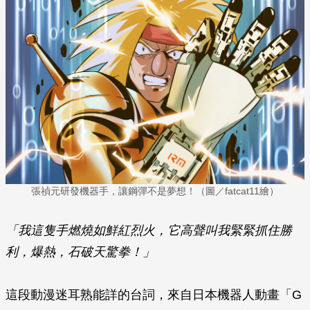
張禎元研發機器手，讓鋼彈不是夢想！（圖／fatcat11繪）
「我這隻手燃燒如鮮紅烈火，它高聲叫我緊緊抓住勝
利，爆熱，石破天驚拳！」
這段動漫迷耳熟能詳的台詞，來自日本機器人動畫「G