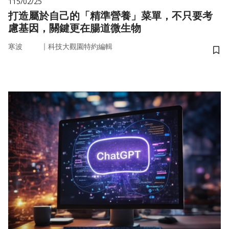
115/02/25
打造屬於自己的「精準營養」菜單，不只要考
慮基因，關鍵更在腸道微生物
｜
寒波
科技大觀園特約編輯
儲