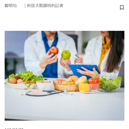
｜
鄒明珆
科技大觀園特約記者
儲