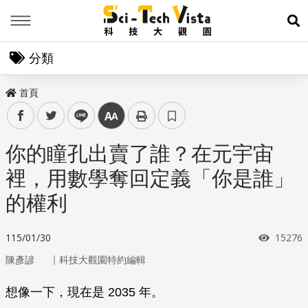
Menu
展
分類
首頁
facebook
twitter
line
中
你的瞳孔出賣了誰？在元宇宙
裡，用數學奪回定義「你是誰」
的權利
瀏覽次
115/01/30
15276
｜
陳彥諺
科技大觀園特約編輯
想像一下，現在是 2035 年。