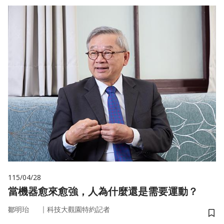
115/04/28
當機器愈來愈強，人為什麼還是需要運動？
｜
鄒明珆
科技大觀園特約記者
儲