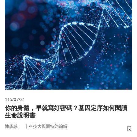
115/07/21
你的身體，早就寫好密碼？基因定序如何閱讀
生命說明書
｜
陳彥諺
科技大觀園特約編輯
儲