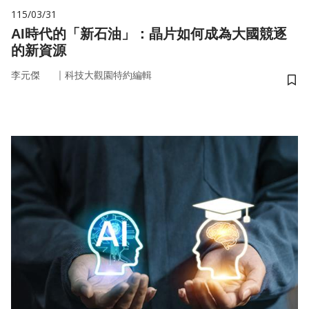
115/03/31
AI時代的「新石油」：晶片如何成為大國競逐
的新資源
｜
李元傑
科技大觀園特約編輯
儲