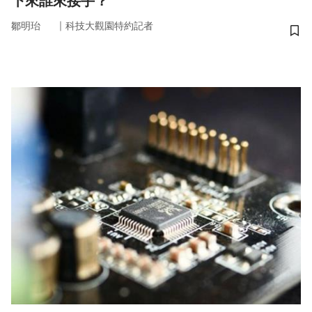
下來誰來接手？
｜
鄒明珆
科技大觀園特約記者
儲