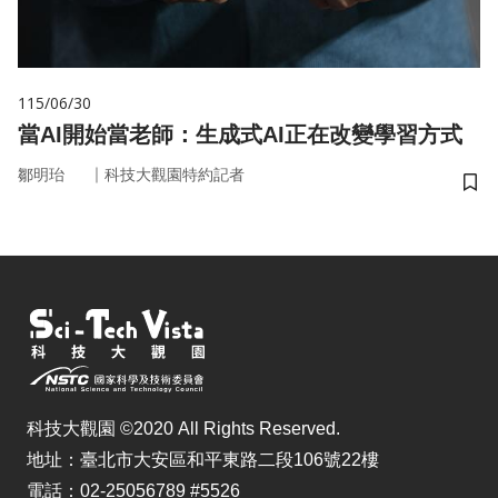
115/06/30
當AI開始當老師：生成式AI正在改變學習方式
｜
鄒明珆
科技大觀園特約記者
儲
科技大觀園 ©2020 All Rights Reserved.
地址：臺北市大安區和平東路二段106號22樓
電話：02-25056789 #5526