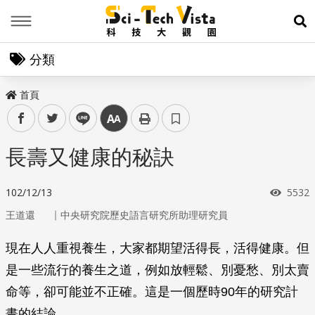
Menu
展
分類
首頁
facebook
twitter
line
中
長壽又健康的秘訣
瀏覽
102/12/13
5532
｜
王道還
中央研究院歷史語言研究所助理研究員
現在人人重視養生，大家都期望活得長，活得健康。但
是一些流行的養生之道，例如放輕鬆、別憂愁、別太賣
命等，卻可能並不正確。這是一個歷時90年的研究計
畫的結論。