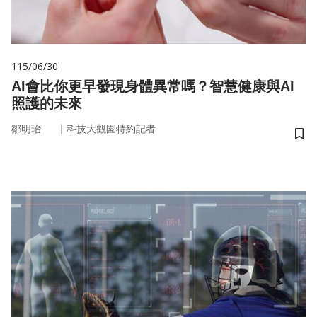
115/06/30
AI會比你更早發現身體異常嗎？智慧健康與AI
照護的未來
｜
鄒明珆
科技大觀園特約記者
儲