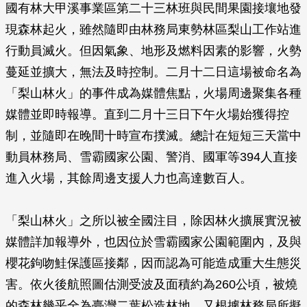
國有林大甲溪事業區第二十三林班與民間果園接壤地發
現森林起火，雖然隨即由林務局東勢林區梨山工作站進
行動員滅火。但因氣象、地形及燃料因素的影響，火勢
蔓延並擴大，無法及時控制。二月十二日這場被命名為
「梨山林火」的事件成為媒體焦點，火場周邊聚集各種
媒體並即時報導。直到二月十三日下午火場始獲得控
制，並隨即在晚間十時宣布撲滅。總計在短短三天當中
動員林務局、雪霸國家公園、警消、國軍等394人直接
進入火場，其餘周邊支援人力也高達數百人。
「梨山林火」之所以被全國注目，除因林火擴展實況被
媒體詳加報導外，也因位於雪霸國家公園範圍內，及與
櫻花鉤吻鮭保護區接鄰，因而認為可能造成重大生態災
害。依火後航照圖估測受波及面積約為260公頃，被燒
的森林幾乎全為臺灣二葉松造林地，又根據林務局所擬