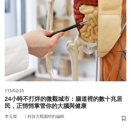
115/02/25
24小時不打烊的微觀城市：腸道裡的數十兆居
民，正悄悄掌管你的大腦與健康
｜
李元傑
科技大觀園特約編輯
儲