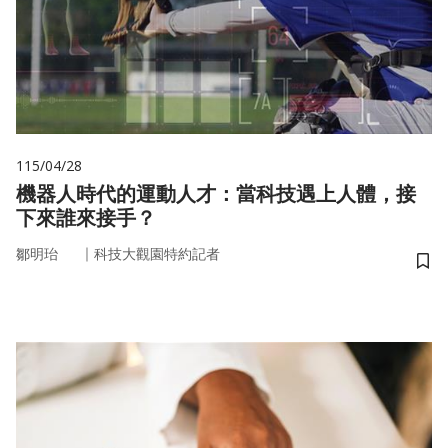
115/04/28
機器人時代的運動人才：當科技遇上人體，接
下來誰來接手？
｜
鄒明珆
科技大觀園特約記者
儲