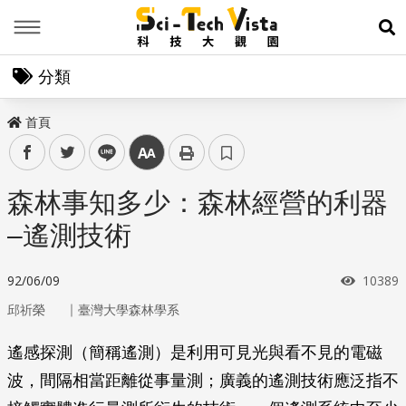
Menu
展
分類
首頁
facebook
twitter
line
中
森林事知多少：森林經營的利器
–遙測技術
瀏覽次
92/06/09
10389
｜
邱祈榮
臺灣大學森林學系
遙感探測（簡稱遙測）是利用可見光與看不見的電磁
波，間隔相當距離從事量測；廣義的遙測技術應泛指不