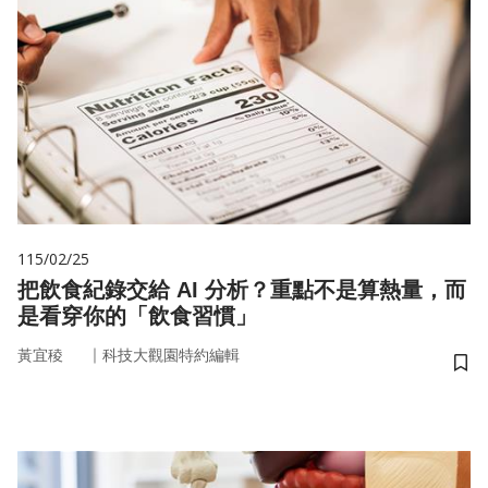
115/02/25
把飲食紀錄交給 AI 分析？重點不是算熱量，而
是看穿你的「飲食習慣」
｜
黃宜稜
科技大觀園特約編輯
儲