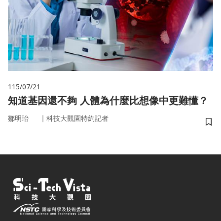
115/07/21
知道基因還不夠 人體為什麼比想像中更難懂？
｜
鄒明珆
科技大觀園特約記者
儲