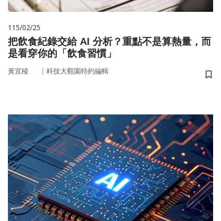
115/02/25
把飲食紀錄交給 AI 分析？重點不是算熱量，而
是看穿你的「飲食習慣」
｜
黃宜稜
科技大觀園特約編輯
儲