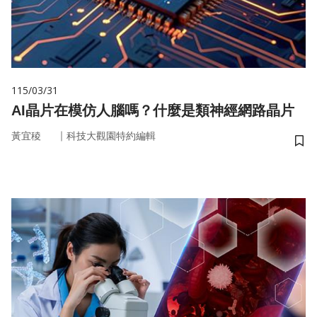
115/03/31
AI晶片在模仿人腦嗎？什麼是類神經網路晶片
｜
黃宜稜
科技大觀園特約編輯
儲