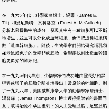
復健康。
在一九六○年代，科學家詹姆士．堤爾（James E.
Till）和恩尼斯特．莫科洛克（Ernest A. McCulloch）
分析老鼠骨髓中的成分，發現其中有一種細胞可以不斷
地增生，並且可以分化成血球細胞，他們把這種細胞稱
做「造血幹細胞」。隨後，生物學家們開始研究哺乳類
如老鼠或兔子的受精卵或胚胎，希望能找到比造血幹細
胞更原始的幹細胞。
在一九九○年代早期，生物學家們成功地由靈長類如黑
猩猩或猴子的胚胎分離並培養出非常原始的幹細胞。到
了一九九八年，美國威斯康辛大學的動物學家詹姆士‧
湯普森（James Thompson）博士獲得捐贈者的書面同
意，取得治療不孕症後剩下的人工受精胚胎，這些胚胎