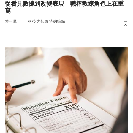
從看見數據到改變表現 職棒教練角色正在重
寫
｜
陳玉鳳
科技大觀園特約編輯
儲