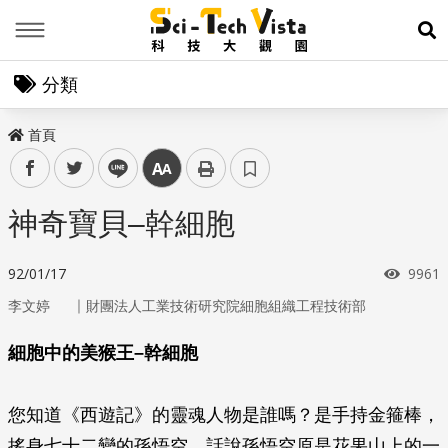
Menu
展
分類
首頁
facebook
twitter
line
中
神奇寶貝–幹細胞
瀏覽
92/01/17
9961
｜
李文婷
財團法人工業技術研究院細胞組織工程技術部
細胞中的美猴王–幹細胞
您知道《西遊記》的靈魂人物是誰嗎？是手持金箍棒，
搖身七十二變的孫悟空。話說孫悟空原是花果山上的一