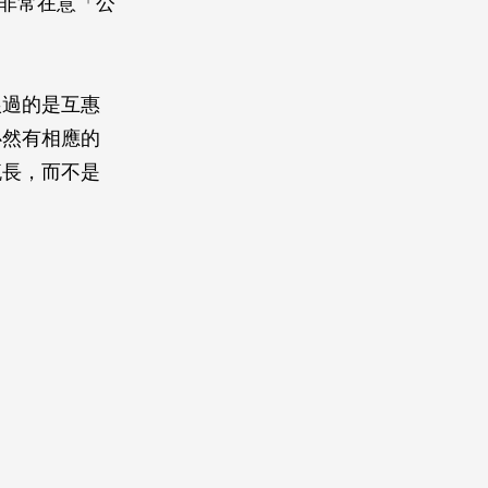
，還非常在意「公
狼過的是互惠
必然有相應的
流長，而不是