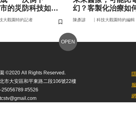
市的災防科技如何
幻？客製化治療如
？
實世界
｜
技大觀園特約記者
陳彥諺
科技大觀園特約編輯
儲存書籤
OPEN
2020 All Rights Reserved.
北市大安區和平東路二段106號22樓
25056789 #5526
stv@gmail.com
定最佳顯示效果為1920*1080)