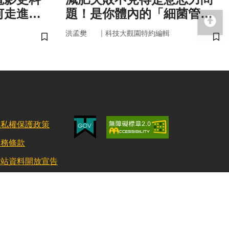
何走進真
題！是你體內的「細菌管
回
家」在幫你囤油
｜
洪孟樊
科技大觀園特約編輯
儲存書籤
儲
隱私權保護政策
服務條款
網站資料開放宣告
更新日期：115/08/03 訪客人數：152706772