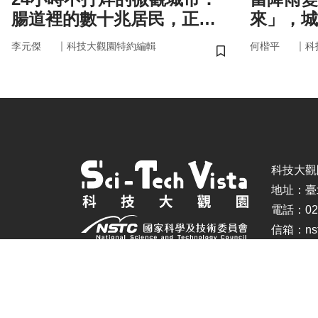
腸道裡的數十兆居民，正悄
來」，城
悄掌管你的大腦與健康
即時應變
｜
｜
李元傑
科技大觀園特約編輯
何楷平
科
儲存書籤
科技大觀園 ©
地址：臺
電話：02-
信箱：nstc
建議瀏覽器：IE11.0以上、Firefox、Chrome(螢幕設