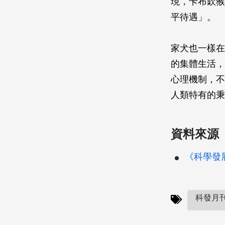
現，卡布欽猴（
平待遇」。
家犬也一樣在
的集體生活，
心理機制，不
人類特有的秉
資料來源
《科學發展》
科發月刊(