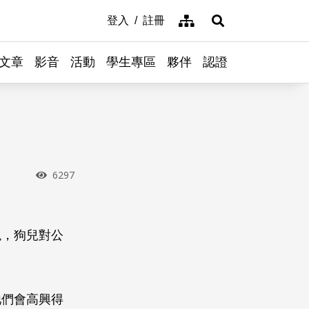
網站導覽
登入
註冊
展開搜尋
文章
影音
活動
學生專區
夥伴
認證
瀏覽次數
6297
現，狗兒對公
牠們會高興得