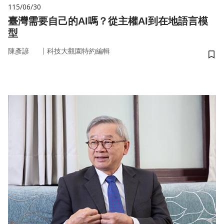
115/06/30
臺灣需要自己的AI嗎？從主權AI到在地語言模
型
｜
陳彥諺
科技大觀園特約編輯
儲