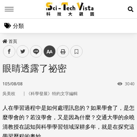
Menu
展
分類
首頁
facebook
twitter
line
中
眼睛透露了祕密
瀏覽
105/08/08
3040
｜
吳美枝
《科學發展》特約文字編輯
人在學習過程中是如何處理訊息的？如果學會了，是怎
麼學會的？若沒學會，又是因為什麼？交通大學的佘曉
清教授在認知與科學學習領域深耕多年，就是在探究這
學習歷程的奧妙。