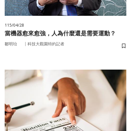
115/04/28
當機器愈來愈強，人為什麼還是需要運動？
｜
鄒明珆
科技大觀園特約記者
儲