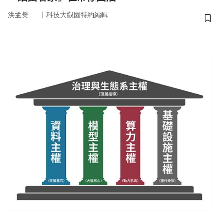
｜
洪孟樊
科技大觀園特約編輯
儲