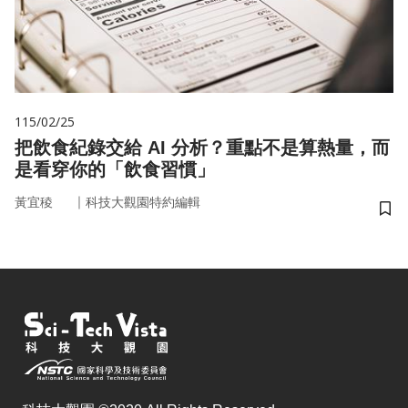
115/02/25
把飲食紀錄交給 AI 分析？重點不是算熱量，而
是看穿你的「飲食習慣」
｜
黃宜稜
科技大觀園特約編輯
儲