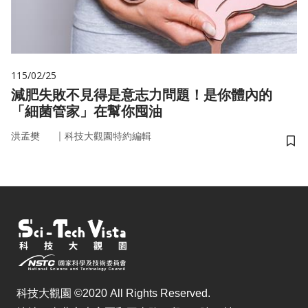
115/02/25
減肥失敗不見得是意志力問題！是你體內的
「細菌管家」在幫你囤油
｜
洪孟樊
科技大觀園特約編輯
儲
科技大觀園 ©2020 All Rights Reserved.