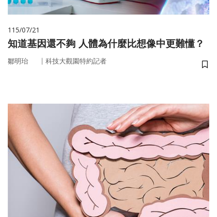
115/07/21
知道基因還不夠 人體為什麼比想像中更難懂？
｜
鄒明珆
科技大觀園特約記者
儲