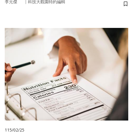
｜
李元傑
科技大觀園特約編輯
儲
115/02/25