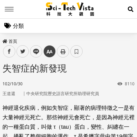
Menu
展
分類
首頁
facebook
twitter
line
中
失智症的新發現
瀏覽
102/10/30
8110
｜
王道還
中央研究院歷史語言研究所助理研究員
神經退化疾病，例如失智症，顯著的病理特徵之一是有
大量神經元死亡。那些神經元會死亡，是因為神經元裡
的一種蛋白質，叫做 τ（tau）蛋白，變性、糾纏在一
起，擾亂了整個細胞的運作。τ 是希臘字母中第19個字