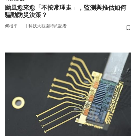
颱風愈來愈「不按常理走」，監測與推估如何
驅動防災決策？
｜
何楷平
科技大觀園特約記者
儲