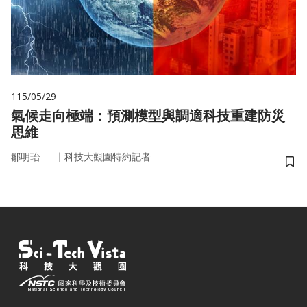
115/05/29
氣候走向極端：預測模型與調適科技重建防災
思維
｜
鄒明珆
科技大觀園特約記者
儲