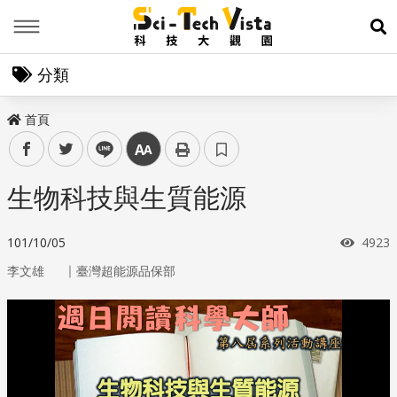
Menu
展
分類
首頁
facebook
twitter
line
中
生物科技與生質能源
瀏覽
101/10/05
4923
｜
李文雄
臺灣超能源品保部