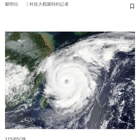
｜
鄒明珆
科技大觀園特約記者
儲
115/05/28