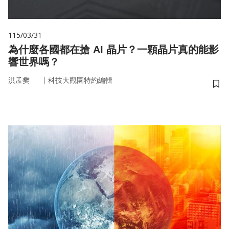
115/03/31
為什麼各國都在搶 AI 晶片？一顆晶片真的能影
響世界嗎？
｜
洪孟樊
科技大觀園特約編輯
儲