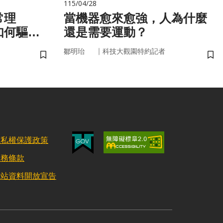
115/04/28
常理
當機器愈來愈強，人為什麼
如何驅動
還是需要運動？
｜
鄒明珆
科技大觀園特約記者
儲存書籤
儲
隱私權保護政策
服務條款
網站資料開放宣告