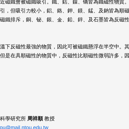
近磁鐵會被磁鐵吸引。鐵、鈷、鎳、镝皆為鐵磁性物質
引，但吸引力較小，鋁、鉻、鉀、鎂、錳、及鈉皆為順
磁鐵排斥，銅、铋、銀、金、鉛、鋅、及石墨皆為反磁
溫下反磁性最強的物質，因此可被磁鐵懸浮在半空中。
但是在具順磁性的物質中，反磁性比順磁性微弱許多，
電科學研究所
周祥順
教授
ou@mail.ntou.edu.tw