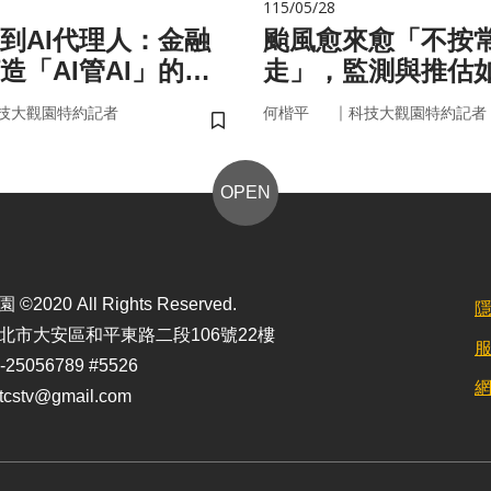
115/05/28
手到AI代理人：金融
颱風愈來愈「不按
造「AI管AI」的新
走」，監測與推估
？
防災決策？
｜
技大觀園特約記者
何楷平
科技大觀園特約記者
儲存書籤
OPEN
2020 All Rights Reserved.
北市大安區和平東路二段106號22樓
25056789 #5526
stv@gmail.com