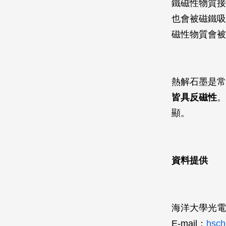
鐵磁性物質接
也會被磁鐵吸
磁性物質會被
熱解石墨是常
皆具反磁性
。
顯。
資料提供
海洋大學光
E-mail：
hsch