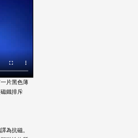
有一片黑色薄
被磁鐵排斥
翻譯為抗磁。