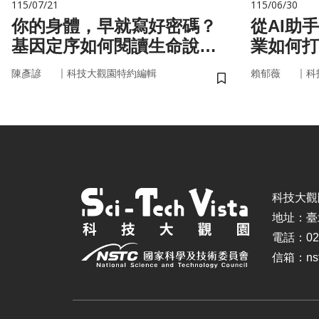
115/07/21
115/06/30
你的身體，早就寫好密碼？
從AI助
基因定序如何閱讀生命說明
業如何打
書
治理模式
｜
｜
陳彥諺
科技大觀園特約編輯
賴郁薇
科
儲存書籤
科技大觀園 ©
地址：臺
電話：02-
信箱：nstc