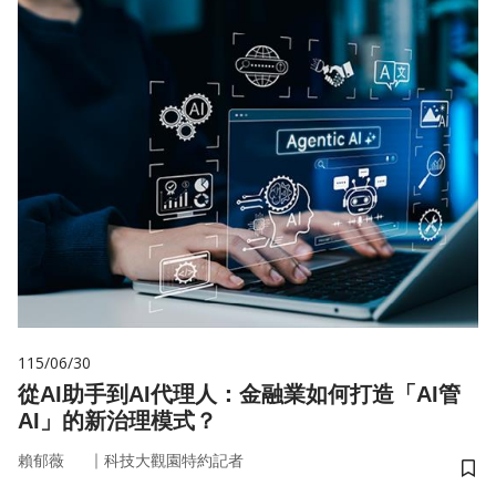
115/06/30
從AI助手到AI代理人：金融業如何打造「AI管
AI」的新治理模式？
｜
賴郁薇
科技大觀園特約記者
儲