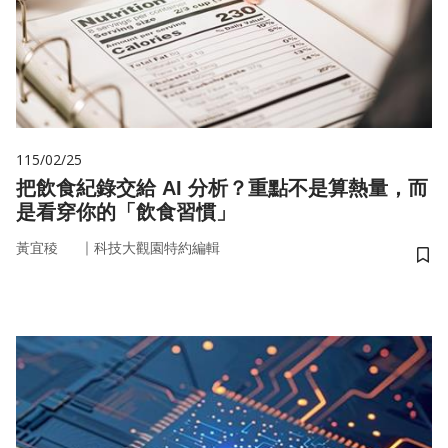
115/02/25
把飲食紀錄交給 AI 分析？重點不是算熱量，而
是看穿你的「飲食習慣」
｜
黃宜稜
科技大觀園特約編輯
儲