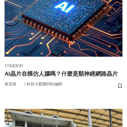
115/03/31
AI晶片在模仿人腦嗎？什麼是類神經網路晶片
｜
黃宜稜
科技大觀園特約編輯
儲