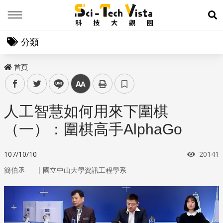
Menu
展
分類
首頁
facebook
twitter
line
中
人工智慧如何用來下圍棋
（一）：圍棋高手AlphaGo
瀏覽次
107/10/10
20141
｜
簡伯丞
國立中山大學資訊工程學系