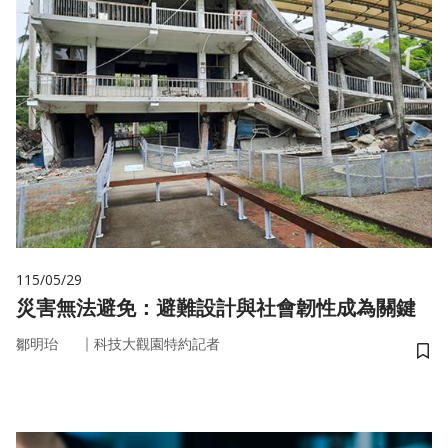
115/05/29
災害無法避免：避難設計與社會韌性成為關鍵
｜
鄒明珆
科技大觀園特約記者
儲