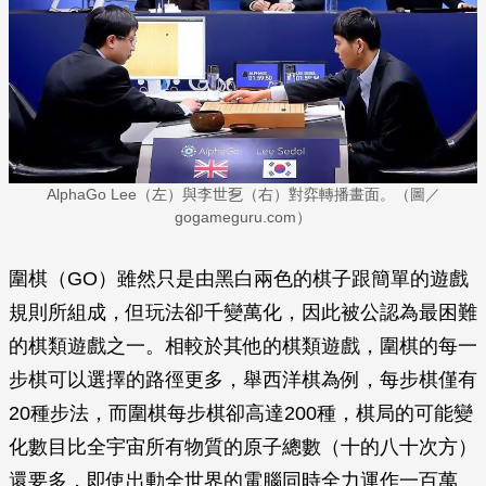
AlphaGo Lee（左）與李世乭（右）對弈轉播畫面。（圖／
gogameguru.com）
圍棋（GO）雖然只是由黑白兩色的棋子跟簡單的遊戲
規則所組成，但玩法卻千變萬化，因此被公認為最困難
的棋類遊戲之一。相較於其他的棋類遊戲，圍棋的每一
步棋可以選擇的路徑更多，舉西洋棋為例，每步棋僅有
20種步法，而圍棋每步棋卻高達200種，棋局的可能變
化數目比全宇宙所有物質的原子總數（十的八十次方）
還要多，即使出動全世界的電腦同時全力運作一百萬