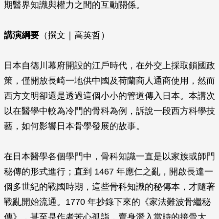
期醫界知識與權力之間的互動關係。
講演綱要
（撰文｜高英哲）
日本自德川幕府開設的江戶時代，在外交上採取鎖國政
策，僅開放長崎一地供中國及荷蘭商人通商使用，然而
西方文明卻還是透過這個小小的管道傳入日本。本講次
以在醫學中較為冷門的骨科為例，訴說一段西方科學技
藝，如何影響日本骨學發展的故事。
在日本醫學各個學門中，骨科知識一直是以家族或師門
秘傳的形式進行；直到 1467 年應仁之亂，開啟長達一
個多世紀的戰國時期，這些骨科知識的秘傳本，才隨著
戰亂開始流通。1770 年抄錄下來的《家法難波骨繼秘
傳》，甚至是作者苦心孤詣，賣身潛入當時的接骨大