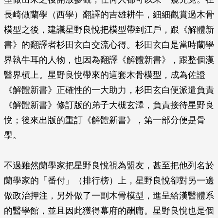
長崎做蘭學（西學）翻譯的吉雄耕牛，細細觀賞過木骨
模型之後，建議星野良悅把模型帶到江戶，跟《解體新
書》的翻譯者杉田玄白交流心得。杉田玄白是當時蘭學
界執牛耳的人物，也因為翻譯《解體新書》，跟整個漢
醫界槓上。星野良悅帶來的這套木骨模型，成為佐證
《解體新書》正確性的一大助力，杉田玄白便派遣負責
《解體新書》修訂版的弟子大槻玄澤，負責接待星野良
悅；後來出版的重訂《解體新書》，第一部分便是骨
學。
不過雖然蘭學家把星野良悅視為盟友，甚至把他列名於
蘭學家的「番付」（排行榜）上，星野良悅卻對另一邊
做政治押注，另外做了一副木骨模型，進呈給漢醫體系
的醫學館，並且因此獲得幕府的酬庸。星野良悅也是個