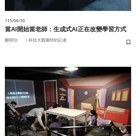
115/06/30
當AI開始當老師：生成式AI正在改變學習方式
｜
鄒明珆
科技大觀園特約記者
儲