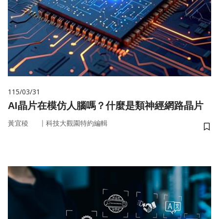
115/03/31
AI晶片在模仿人腦嗎？什麼是類神經網路晶片
｜
黃宜稜
科技大觀園特約編輯
儲