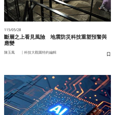
115/05/28
斷層之上看見風險 地震防災科技重塑預警與
應變
｜
陳玉鳳
科技大觀園特約編輯
儲