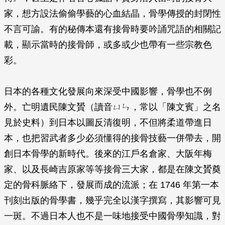
家，想方設法偷偷學藝的心血結晶，骨學傳授的封閉性
不言可諭。有的秘傳本還有接骨時要吟誦咒語的相關記
載，顯示當時的接骨師，或多或少也帶有一些宗教色
彩。
日本的各種文化發展向來深受中國影響，骨學也不例
外。亡明遺民陳文贇（讀音ㄩㄣ，常以「陳文賓」之名
見於史料）到日本以圖反清復明，不但將柔道帶進日
本，也把習武者多少必須懂得的接骨技藝一併帶去，開
創日本骨學的新時代。後來的江戶名倉家、大阪年梅
家、以及長崎吉原家等等接骨三大家，都是在陳文贇奠
定的骨科脈絡下，發展而成的流派；在 1746 年第一本
刊刻出版的骨學書，幾乎完全以漢字撰寫，其影響可見
一斑。不過日本人也不是一味地接受中國骨學知識，對