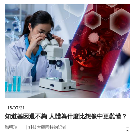
115/07/21
知道基因還不夠 人體為什麼比想像中更難懂？
｜
鄒明珆
科技大觀園特約記者
儲