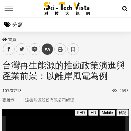
Menu
展
分類
首頁
facebook
twitter
line
中
台灣再生能源的推動政策演進與
產業前景：以離岸風電為例
瀏覽
107/07/18
2693
｜
張雅惇
達德能源股份有限公司經理