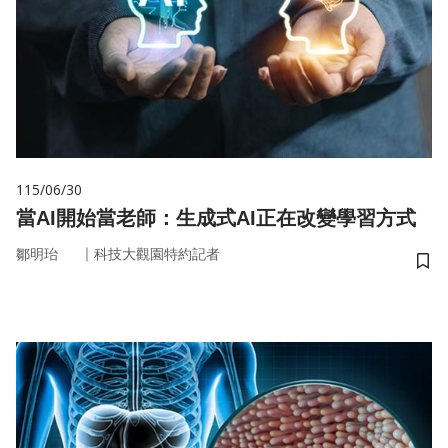
115/06/30
當AI開始當老師：生成式AI正在改變學習方式
｜
鄒明珆
科技大觀園特約記者
儲