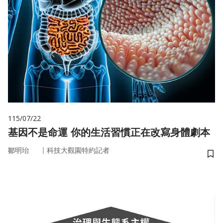
115/07/22
基因不是命運 你的生活習慣正在改寫身體劇本
｜
鄒明珆
科技大觀園特約記者
儲