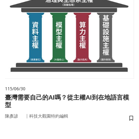
115/06/30
臺灣需要自己的AI嗎？從主權AI到在地語言模
型
｜
陳彥諺
科技大觀園特約編輯
儲