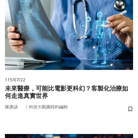
115/07/22
未來醫療，可能比電影更科幻？客製化治療如
何走進真實世界
｜
陳彥諺
科技大觀園特約編輯
儲