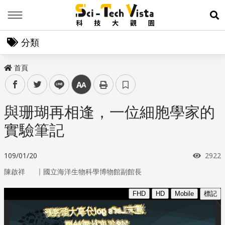
Menu
展
分類
首頁
facebook
twitter
line
中
與珊瑚再相逢，一位細胞學家的
實驗筆記
瀏覽
109/01/20
2922
｜
陳啟祥
國立海洋生物科學博物館副館長