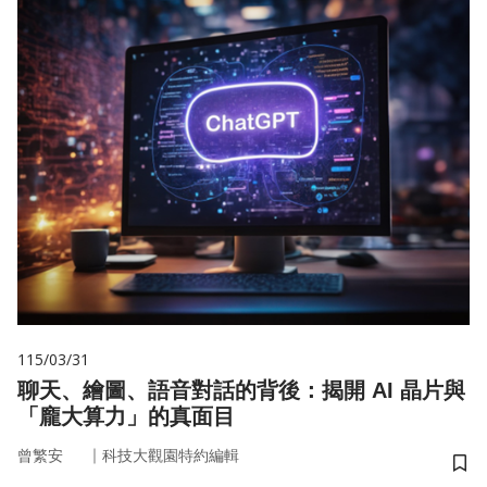
115/03/31
聊天、繪圖、語音對話的背後：揭開 AI 晶片與
「龐大算力」的真面目
｜
曾繁安
科技大觀園特約編輯
儲