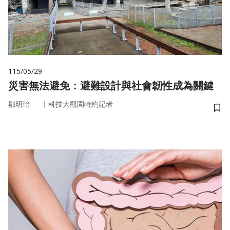
115/05/29
災害無法避免：避難設計與社會韌性成為關鍵
｜
鄒明珆
科技大觀園特約記者
儲