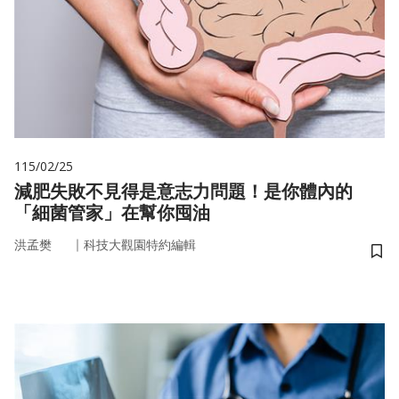
115/02/25
減肥失敗不見得是意志力問題！是你體內的
「細菌管家」在幫你囤油
｜
洪孟樊
科技大觀園特約編輯
儲