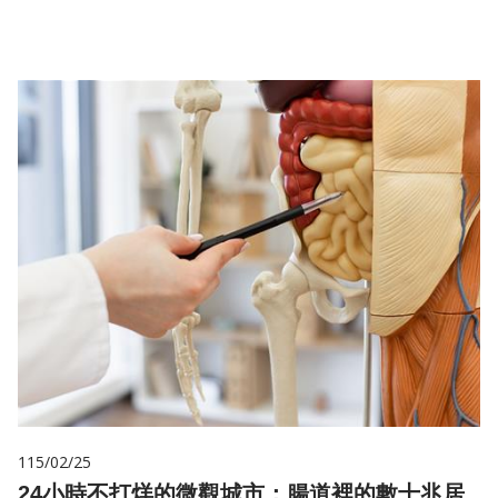
儲
115/02/25
24小時不打烊的微觀城市：腸道裡的數十兆居