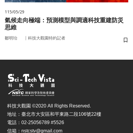
115/05/29
氣候走向極端：預測模型與調適科技重建防災
思維
｜
鄒明珆
科技大觀園特約記者
儲
科技大觀園 ©2020 All Rights Reserved.
地址：臺北市大安區和平東路二段106號22樓
電話：02-25056789 #5526
信箱：nstcstv@gmail.com