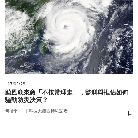
115/05/28
颱風愈來愈「不按常理走」，監測與推估如何
驅動防災決策？
｜
何楷平
科技大觀園特約記者
儲