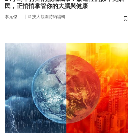
民，正悄悄掌管你的大腦與健康
｜
李元傑
科技大觀園特約編輯
儲