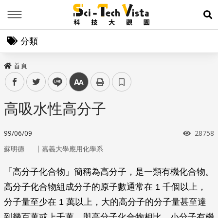
Menu
展
分類
首頁
facebook
twitter
line
中
高吸水性高分子
瀏覽次
99/06/09
28758
｜
蘇明德
嘉義大學應用化學系
「高分子化合物」簡稱為高分子，是一類有機化合物。
高分子化合物組成分子的原子數通常在 1 千個以上，
分子量至少在 1 萬以上，大的高分子的分子量甚至達
到幾百萬或上千萬。與高分子化合物相比，小分子有機