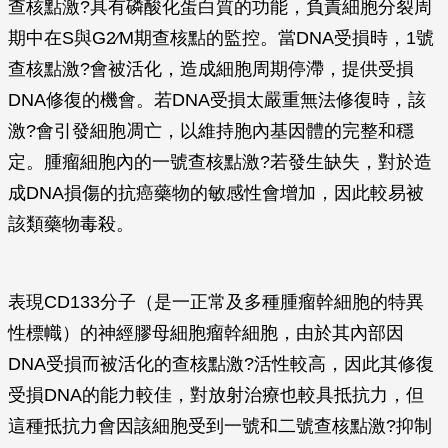
查核點激?具有磷酸化蛋白質的功能，負責細胞分裂周
期中在S與G2∕M期查核點的監控。當DNA受損時，1號
查核點激?會被活化，造成細胞周期停滯，提供受損
DNA修復的機會。若DNA受損太嚴重無法修復時，該
激?會引發細胞凋亡，以維持胞內基因體的完整和穩
定。腫瘤細胞內的一號查核點激?若發生缺失，對於造
成DNA損傷的抗癌藥物的敏感性會增加，因此較易被
該類藥物毒殺。
表現CD133分子（是一正常及多種腫瘤幹細胞的特異
性標幟）的神經膠母細胞瘤幹細胞，由於其內部因
DNA受損而被活化的查核點激?活性較高，因此其修復
受損DNA的能力較佳，對放射治療也較具抵抗力，但
這種抵抗力會因該細胞受到一號和二號查核點激?抑制