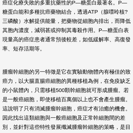
癌症化療失敗的多重抗藥性的P—糖蛋白最著名。P—
糖蛋白能和多種抗癌藥物結合，透過ATP（腺嘌呤核?
三磷酸）水解提供能量，把藥物從細胞內排出，而降低
其胞內濃度，減弱甚或抑制其毒殺作用。P—糖蛋白表
現量高的癌症患者通常預後較差，如低緩解率、高復發
率、短存活期等。
腫瘤幹細胞的另一特徵是它在實驗動物體內有極佳的致
癌力，以大腸直腸癌細胞的異種移植為例，在免疫缺乏
的小鼠體內，只需移植500顆幹細胞就可形成腫瘤。若
是一般癌細胞，即使移植百萬個以上也不會產生腫瘤。
這說明了只有消滅腫瘤幹細胞，癌症才有治癒的機會。
因此找出這類細胞與一般癌細胞及正常幹細胞間的差
別，並針對這些特性發展殲滅腫瘤幹細胞的策略，是目