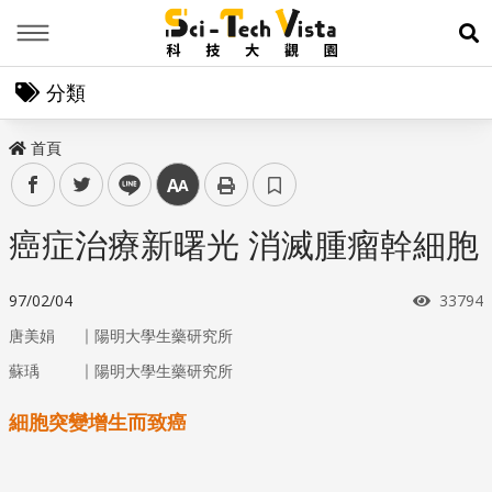
Menu
展
分類
首頁
facebook
twitter
line
中
癌症治療新曙光 消滅腫瘤幹細胞
瀏覽次
97/02/04
33794
｜
唐美娟
陽明大學生藥研究所
｜
蘇瑀
陽明大學生藥研究所
細胞突變增生而致癌