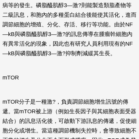
病等的發生。磷脂醯肌醇3—激?則能製造類脂產物等
二級訊息，和胞內的多種蛋白結合後能使其活化，進而
調節細胞的增殖、分化、存活、移行等功能。由於NF
—kB與磷脂醯肌醇3—激?的訊息傳導在腫瘤幹細胞內
有異常活化的現象，因此也有研究人員利用現有的NF
—kB與磷脂醯肌醇3—激?抑制劑減緩其生長。
mTOR
mTOR分子是一種激?，負責調節細胞增生訊號的傳
遞。當mTOR被上游（例如生長因子與其細胞表面受器
結合）的訊息活化後，可啟動下游訊息的傳遞，促使細
胞分化或增生。當這種調節機制失控時，會導致細胞不