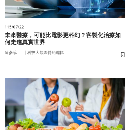
115/07/22
未來醫療，可能比電影更科幻？客製化治療如
何走進真實世界
｜
陳彥諺
科技大觀園特約編輯
儲