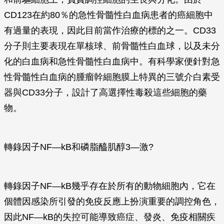
CD123在約80％的急性骨髓性白血病患者的癌細胞中
有過量的表現，因此目前當作治療的標的之一。CD33
分子則主要表現在單核球、前骨髓性白血球，以及未分
化的白血病和急性骨髓性白血病中。有科學家便針對急
性骨髓性白血病的腫瘤幹細胞膜上特異的三號介白素受
器與CD33分子，設計了高選擇性毒殺這些細胞的藥
物。
轉錄因子NF—kB和磷脂醯肌醇3—激?
轉錄因子NF—kB幾乎存在於所有的動物細胞內，它在
個體因感染所引發的免疫反應上扮演重要的調控角色，
因此NF—kB的失控可能導致癌症、發炎、免疫相關疾