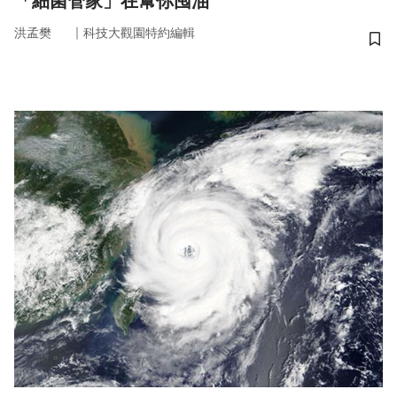
「細菌管家」在幫你囤油
｜
洪孟樊
科技大觀園特約編輯
儲