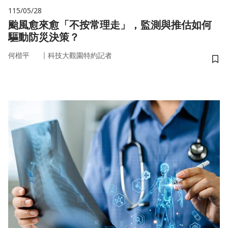
115/05/28
颱風愈來愈「不按常理走」，監測與推估如何
驅動防災決策？
｜
何楷平
科技大觀園特約記者
儲