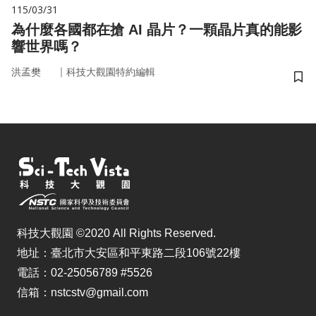
115/03/31
為什麼各國都在搶 AI 晶片？一顆晶片真的能影
響世界嗎？
｜
洪孟樊
科技大觀園特約編輯
儲
科技大觀園 ©2020 All Rights Reserved.
地址：臺北市大安區和平東路二段106號22樓
電話：02-25056789 #5526
信箱：nstcstv@gmail.com