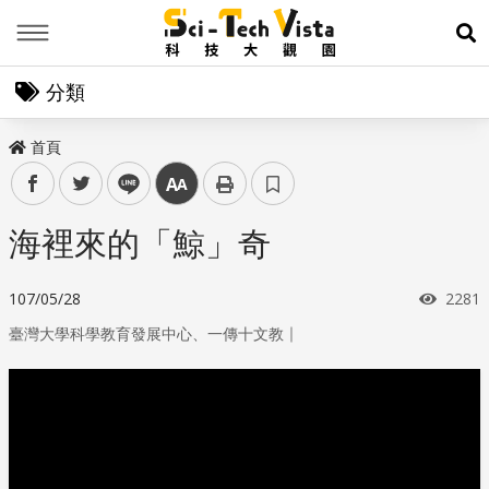
Menu
展
分類
首頁
facebook
twitter
line
中
海裡來的「鯨」奇
瀏覽
107/05/28
2281
｜
臺灣大學科學教育發展中心、一傳十文教