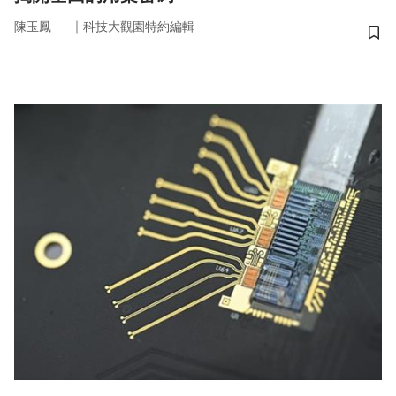
｜
陳玉鳳
科技大觀園特約編輯
儲