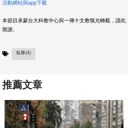
活動網站與app下載
本節目承蒙台大科教中心與一傳十文教慨允轉載，謹此
致謝。
鯨豚(4)
推薦文章