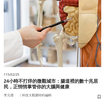
115/02/25
24小時不打烊的微觀城市：腸道裡的數十兆居
民，正悄悄掌管你的大腦與健康
｜
李元傑
科技大觀園特約編輯
儲