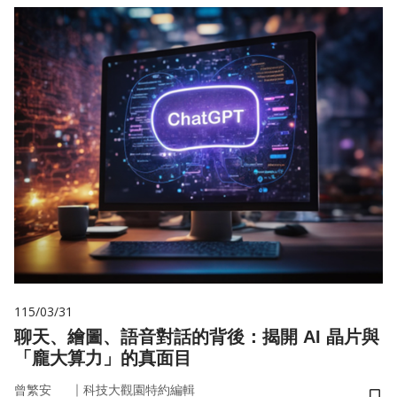
115/03/31
聊天、繪圖、語音對話的背後：揭開 AI 晶片與
「龐大算力」的真面目
｜
曾繁安
科技大觀園特約編輯