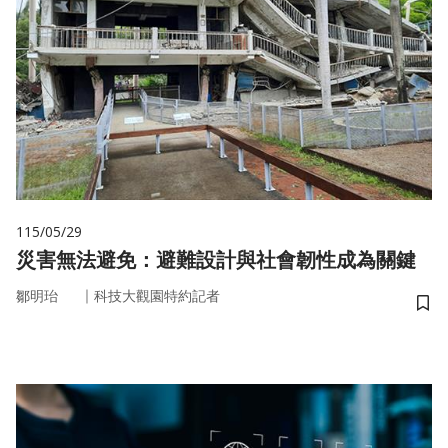
115/05/29
災害無法避免：避難設計與社會韌性成為關鍵
｜
鄒明珆
科技大觀園特約記者
儲