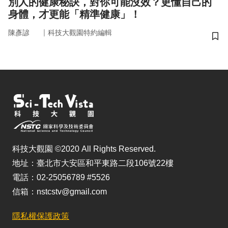
別人的健康秘訣，對你可能沒效？更懂自己的
身體，才更能「精準健康」！
｜
陳彥諺
科技大觀園特約編輯
儲
科技大觀園 ©2020 All Rights Reserved.
地址：臺北市大安區和平東路二段106號22樓
電話：02-25056789 #5526
信箱：nstcstv@gmail.com
隱私權保護政策