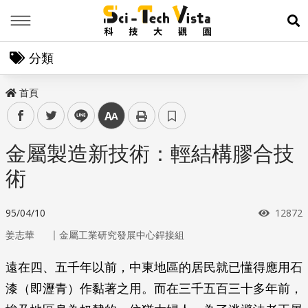
Menu
展
分類
首頁
facebook
twitter
line
中
金屬製造新技術：輕結構膠合技
術
瀏覽次
95/04/10
12872
｜
姜志華
金屬工業研究發展中心銲接組
遠在四、五千年以前，中東地區的居民就已懂得應用石
漆（即瀝青）作黏著之用。而在三千五百三十多年前，