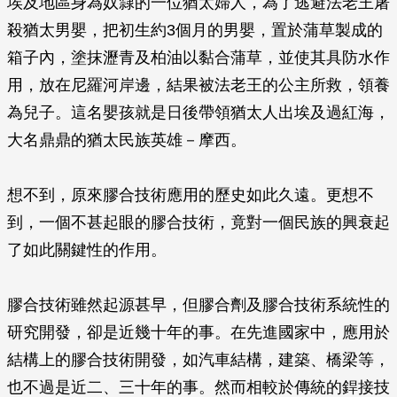
埃及地區身為奴隸的一位猶太婦人，為了逃避法老王屠
殺猶太男嬰，把初生約3個月的男嬰，置於蒲草製成的
箱子內，塗抹瀝青及柏油以黏合蒲草，並使其具防水作
用，放在尼羅河岸邊，結果被法老王的公主所救，領養
為兒子。這名嬰孩就是日後帶領猶太人出埃及過紅海，
大名鼎鼎的猶太民族英雄－摩西。
想不到，原來膠合技術應用的歷史如此久遠。更想不
到，一個不甚起眼的膠合技術，竟對一個民族的興衰起
了如此關鍵性的作用。
膠合技術雖然起源甚早，但膠合劑及膠合技術系統性的
研究開發，卻是近幾十年的事。在先進國家中，應用於
結構上的膠合技術開發，如汽車結構，建築、橋梁等，
也不過是近二、三十年的事。然而相較於傳統的銲接技