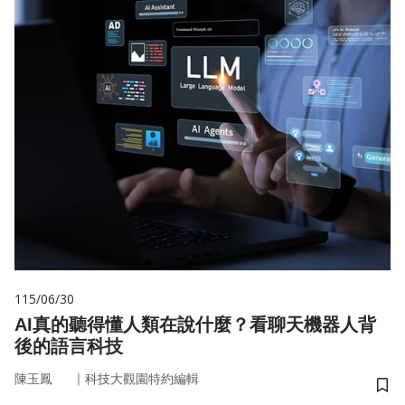
115/06/30
AI真的聽得懂人類在說什麼？看聊天機器人背
後的語言科技
｜
陳玉鳳
科技大觀園特約編輯
儲