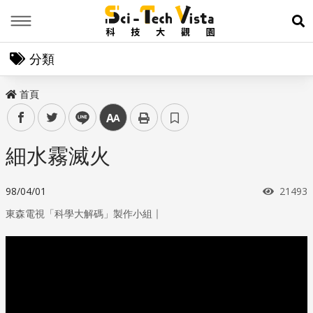
Menu
展
分類
首頁
facebook
twitter
line
中
細水霧滅火
瀏覽次
98/04/01
21493
｜
東森電視「科學大解碼」製作小組