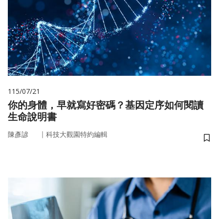
115/07/21
你的身體，早就寫好密碼？基因定序如何閱讀
生命說明書
｜
陳彥諺
科技大觀園特約編輯
儲