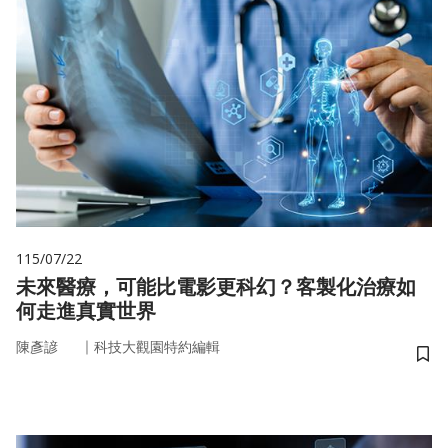
115/07/22
未來醫療，可能比電影更科幻？客製化治療如
何走進真實世界
｜
陳彥諺
科技大觀園特約編輯
儲