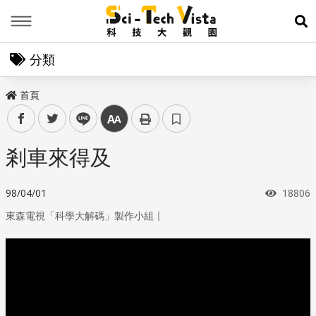
Menu
展
分類
首頁
facebook
twitter
line
中
剎車來得及
瀏覽次
98/04/01
18806
｜
東森電視「科學大解碼」製作小組