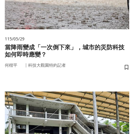
115/05/29
當降雨變成「一次倒下來」，城市的災防科技
如何即時應變？
｜
何楷平
科技大觀園特約記者
儲