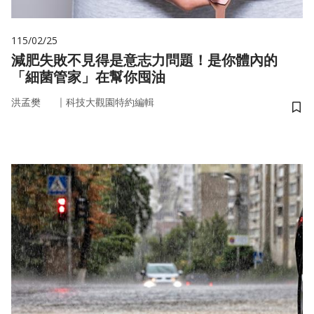
115/02/25
減肥失敗不見得是意志力問題！是你體內的
「細菌管家」在幫你囤油
｜
洪孟樊
科技大觀園特約編輯
儲