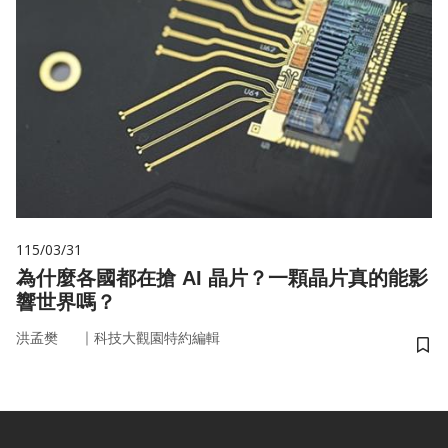
115/03/31
為什麼各國都在搶 AI 晶片？一顆晶片真的能影
響世界嗎？
｜
洪孟樊
科技大觀園特約編輯
儲