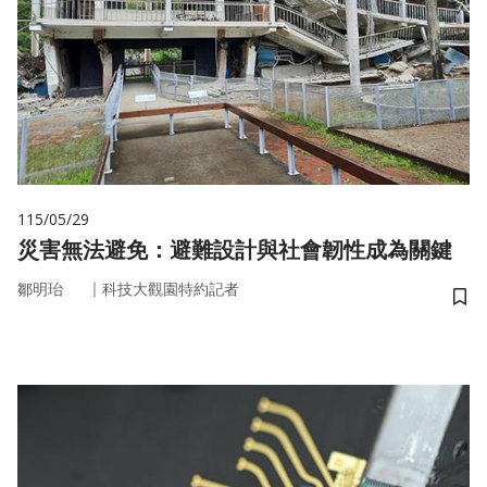
115/05/29
災害無法避免：避難設計與社會韌性成為關鍵
｜
鄒明珆
科技大觀園特約記者
儲