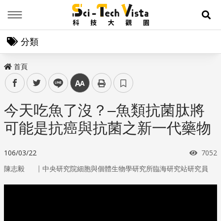
Menu
展
分類
首頁
facebook
twitter
line
中
今天吃魚了沒？–魚類抗菌肽將
可能是抗癌與抗菌之新一代藥物
瀏覽
106/03/22
7052
｜
陳志毅
中央研究院細胞與個體生物學研究所臨海研究站研究員