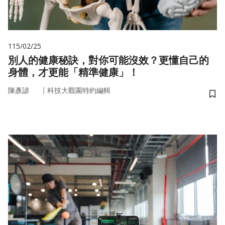
115/02/25
別人的健康秘訣，對你可能沒效？更懂自己的
身體，才更能「精準健康」！
｜
陳彥諺
科技大觀園特約編輯
儲