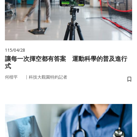
115/04/28
讓每一次揮空都有答案 運動科學的普及進行
式
｜
何楷平
科技大觀園特約記者
儲