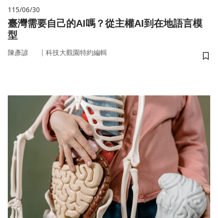
115/06/30
臺灣需要自己的AI嗎？從主權AI到在地語言模
型
｜
陳彥諺
科技大觀園特約編輯
儲