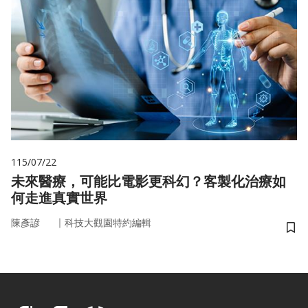
115/07/22
未來醫療，可能比電影更科幻？客製化治療如
何走進真實世界
｜
陳彥諺
科技大觀園特約編輯
儲