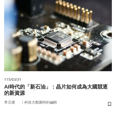
115/03/31
AI時代的「新石油」：晶片如何成為大國競逐
的新資源
｜
李元傑
科技大觀園特約編輯
儲