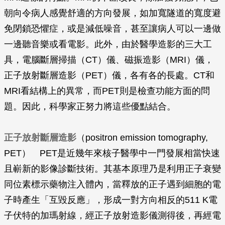
朝向令病人感覺舒適的方向發展，如加寬隧道的寬度避
免閉鎖恐懼症，或是減低噪音，甚至讓病人可以一邊做
一邊聽音樂或看電影。此外，由於醫學造影的三大工
具，電腦斷層掃描（CT）儀、磁振造影（MRI）儀，
正子放射斷層造影（PET）儀，各有各的長處。CT和
MRI看結構上的異常，而PET則是檢查功能方面的問
題。因此，科學家正努力將這些優點結合。
正子放射斷層造影
（positron emission tomography,
PET） PET是近幾年來核子醫學中一門發展相當快速
且嶄新的影像診斷技術。其基本原理乃是利用正子衰變
同位素標示藥物注入體內，當釋放的正子遇到細胞的電
子時產生「互毀反應」，形成一對方向相反的511 K電
子伏特的加瑪射線，經正子放射造影儀測得後，再經電