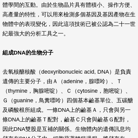
體學間的互動。由於生物晶片具有體積小、操作方便、
高產量的特性，可以用來檢測多個基因及基因產物在生
物體中的表現變化，因此這項技術已被公認為二十一世
紀最強大的分析工具之一。
組成DNA的生物分子
去氧核醣核酸（deoxyribonucleic acid, DNA）是負責
遺傳的主要分子，由Ａ（adenine，腺嘌呤）、Ｔ
（thymine，胸腺嘧啶）、Ｃ（cytosine，胞嘧啶）、
Ｇ（guanine，鳥糞嘌呤）四個基本鹼基單位、五碳醣
及磷酸根所組成。一條DNA上的鹼基Ａ，只會與另一
條DNA上的鹼基Ｔ配對，鹼基Ｃ只會與鹼基Ｇ配對，
因此DNA雙股是互補的關係。生物體內的遺傳訊息均