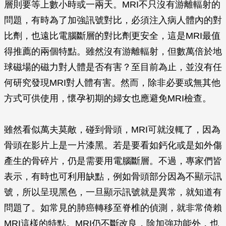
層則要等上數小時或一兩天。MRI不只沒有游離輻射的
問題，有時為了加強訊號對比，必須注入病人體內的對
比劑，也遠比電腦斷層的對比劑更安全，這是MRI最值
得推薦的兩個特點。雖然沒有游離輻射，但數萬倍於地
球磁場的磁力對人體是否有害？至目前為止，並沒有任
何研究發現MRI對人體有害。然而，除非必要或無其他
方式可供使用，懷孕初期的婦女也應避免MRI檢查。
雖然看似萬夫莫敵，碰到骨頭，MRI可就沒輒了，因為
骨頭在影片上是一片漆黑。若是要看如鈣化或是如外傷
產生的骨碎片，仍是需要用電腦斷層。不過，專家們皆
表示，有時也可利用缺點，例如骨頭部分因為不顯示訊
號，所以呈現黑色，一旦顯示訊號就是異常，就知道有
問題了。如常見的肺癌轉移至脊椎的偵測，就非常倚賴
MRI這樣的特點。MRI仍不斷改良，除加強功能外，也