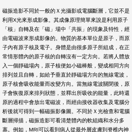
磁振造影不同於一般的Ｘ光攝影或電腦斷層，它並不是
利用X光來形成影像。其成像原理簡單來說是利用原子
「核」自轉及在「磁」場中「共振」的現象及特性，經
由電磁波來形成影像的。物質的基本單位是原子，而原
子內有原子核及電子。身體是由很多原子所組成，在正
常情形體內的原子核的自轉沒有一定方向。若將人體放
入一個靜磁場內，原子核便如小磁棒般，變成相同方向
排列並且自轉，如給予垂直於靜磁場方向的無線電波，
原子核會吸收能量而改變方向。當無線電波關閉後，原
子會恢復原來排列狀態，並釋出所吸收的能量，此時還
原的過程中會放出電磁波，而經由接收器收集及電腦分
析後就可得到一幅磁振影像圖。不同於Ｘ光檢查和電腦
斷層掃描，磁振造影可看清楚體內的軟組織和水分多
寡。例如，MRI可以看到病人從最外層皮膚到脊椎內神