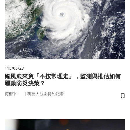
115/05/28
颱風愈來愈「不按常理走」，監測與推估如何
驅動防災決策？
｜
何楷平
科技大觀園特約記者
儲