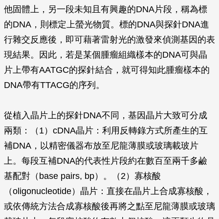
他固體上，另一段未知且有興趣的DNA片段，稱為標
的DNA，則標定上螢光物質。標的DNA與探針DNA進
行雜交反應後，即可藉著雷射光的激發來偵測基因的表
現結果。因此，若是某個腫瘤組織樣本的DNA可與晶
片上帶有AATGC的探針結合，就可得知此腫瘤樣本的
DNA帶有TTACG的序列。
從植入晶片上的探針DNA不同，基因晶片大致可分成
兩類：（1）cDNA晶片：利用反轉錄方式所產生的互
補DNA，以精密儀器布放至尼龍薄膜或玻璃載玻片
上。每段互補DNA的代表性片段約在數百至兩千多鹼
基配對（base pairs, bp）。（2）寡核酸
（oligonucleotide）晶片：直接在晶片上合成寡核酸，
或依傳統方法合成寡核酸後再將之點至尼龍薄膜或玻璃