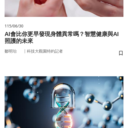
115/06/30
AI會比你更早發現身體異常嗎？智慧健康與AI
照護的未來
｜
鄒明珆
科技大觀園特約記者
儲