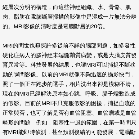
經層次分明的構造，而這些神經組織、水、骨骼、肌
肉、脂肪在電腦斷層掃描的影像中是混成一片無法分辨
的。MRI影像的清晰度是電腦斷層的20倍。
MRI的問世也窺探許多從前不詳的腦部問題，如多發性
硬化症病人的腦神經末端髓鞘質病變，或是大腦皮質發
育異常等。科技發展的結果，也讓MRI可以捕捉不斷移
動的瞬間影像。以前的MRI就像不夠迅速的攝影快門，
照了一個正在跑步的選手，相片洗出來卻是模糊不清，
現在的MRI已經解決原本如心跳、呼吸、腸子蠕動造成
的假影。目前的MRI不只克服假影的困擾，捕捉血流的
正常與否，也可了解是否有血管阻塞、血管瘤或是血管
畸形的問題。例如，阻塞性中風的範圍，在第一時間只
有MRI能即時偵測，甚至預測後續的可能發展，電腦斷