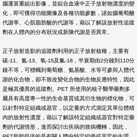
腦運算重組出影像，並綜合血液中正子放射物濃度的變
化，即可獲得功能圖像及各種功能參數，諸如腦葡萄醣
代謝率、心肌脂肪酸的代謝等，藉以了解該放射性追蹤
劑在人體內的分布狀況或新陳代謝是否異常。
正子放射造影的追蹤劑利用的正子放射核種，主要有
碳-11、氮-13、氧-15及氟-18，半衰期由2分鐘到110分
鐘不等，可標幟到葡萄糖、氨基酸、水等可參與人體代
謝的化合物，卻不致改變化合物的生物反應特性，因此
是極其優異的追蹤劑。PET 所使用的核子醫學藥劑多
屬具有高度專一性的生命基質或其衍生物的標化物，可
以針對特定組織或器官，以定量的方式測定其單位體積
內的放射性濃度，藉以了解該特定組織或器官對特定藥
劑的代謝情形，進而探討出疾病的致病機轉，因此，
PET所能提供的是有關人體中特定組織或器官的生理、