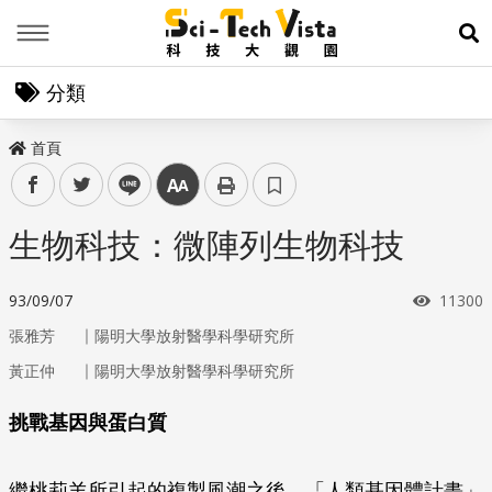
Menu
展
分類
首頁
facebook
twitter
line
中
生物科技：微陣列生物科技
瀏覽次
93/09/07
11300
｜
張雅芳
陽明大學放射醫學科學研究所
｜
黃正仲
陽明大學放射醫學科學研究所
挑戰基因與蛋白質
繼桃莉羊所引起的複製風潮之後，「人類基因體計畫」