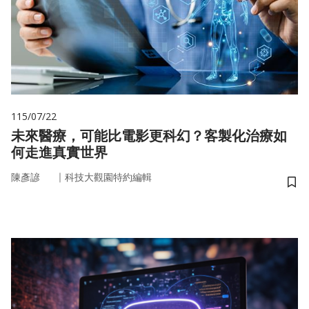
115/07/22
未來醫療，可能比電影更科幻？客製化治療如
何走進真實世界
｜
陳彥諺
科技大觀園特約編輯
儲