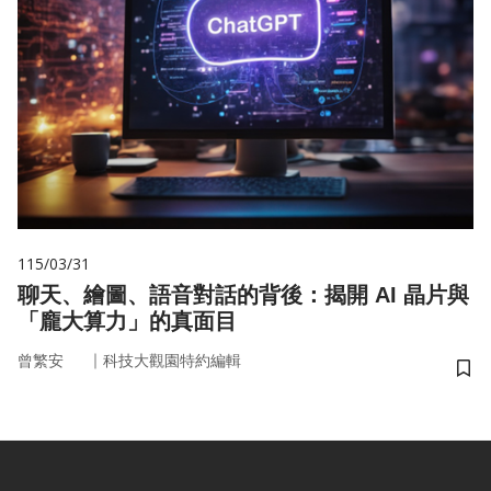
115/03/31
聊天、繪圖、語音對話的背後：揭開 AI 晶片與
「龐大算力」的真面目
｜
曾繁安
科技大觀園特約編輯
儲