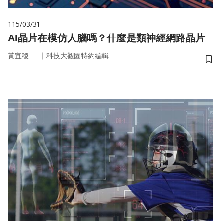
115/03/31
AI晶片在模仿人腦嗎？什麼是類神經網路晶片
｜
黃宜稜
科技大觀園特約編輯
儲