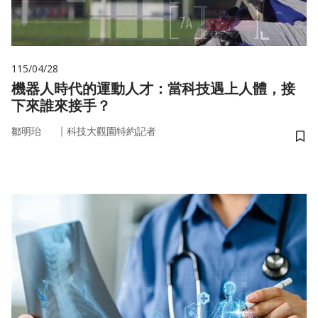
115/04/28
機器人時代的運動人才：當科技遇上人體，接
下來誰來接手？
｜
鄒明珆
科技大觀園特約記者
儲