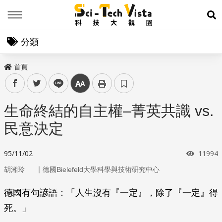
Menu
展
分類
首頁
facebook
twitter
line
中
生命終結的自主權–菁英共識 vs.
民意決定
瀏覽次
95/11/02
11994
｜
胡湘玲
德國Bielefeld大學科學與技術研究中心
德國有句諺語：「人生沒有『一定』，除了『一定』得
死。」