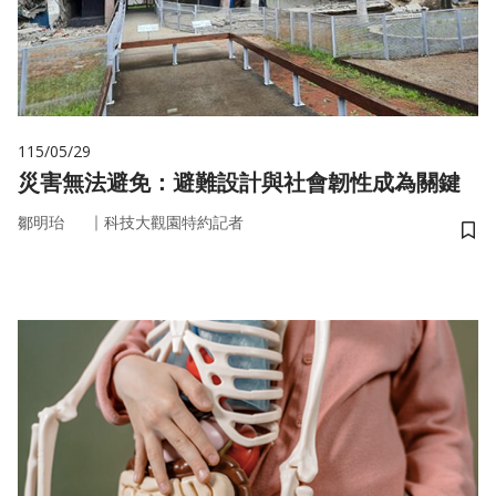
115/05/29
災害無法避免：避難設計與社會韌性成為關鍵
｜
鄒明珆
科技大觀園特約記者
儲