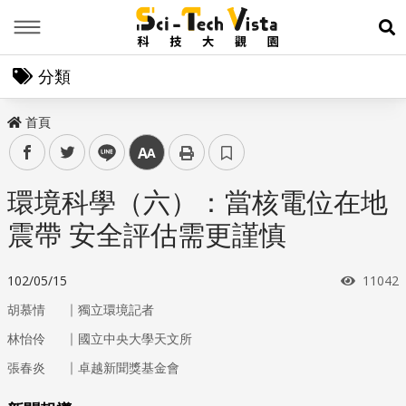
Menu
展
分類
首頁
facebook
twitter
line
中
環境科學（六）：當核電位在地
震帶 安全評估需更謹慎
瀏覽次
102/05/15
11042
｜
胡慕情
獨立環境記者
｜
林怡伶
國立中央大學天文所
｜
張春炎
卓越新聞獎基金會