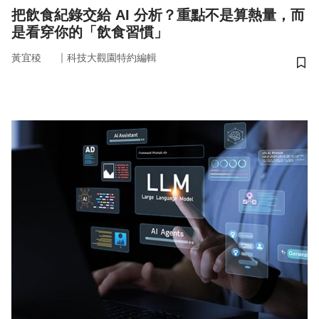
把飲食紀錄交給 AI 分析？重點不是算熱量，而
是看穿你的「飲食習慣」
｜
黃宜稜
科技大觀園特約編輯
儲