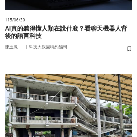
115/06/30
AI真的聽得懂人類在說什麼？看聊天機器人背
後的語言科技
｜
陳玉鳳
科技大觀園特約編輯
儲