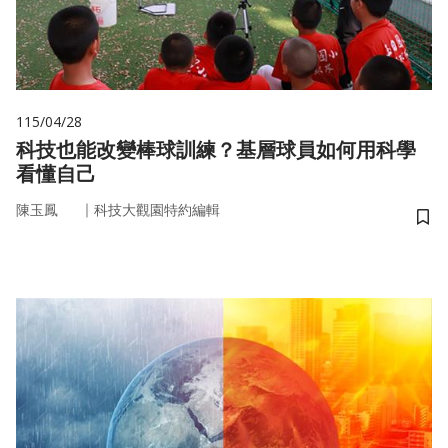
115/04/28
科技也能改變棒球訓練？基層球員如何用科學
看懂自己
｜
陳玉鳳
科技大觀園特約編輯
儲