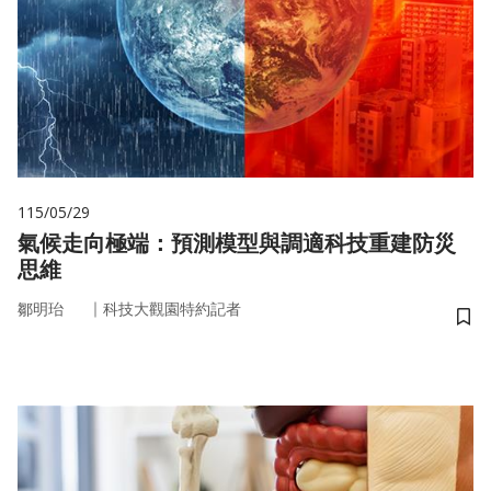
115/05/29
氣候走向極端：預測模型與調適科技重建防災
思維
｜
鄒明珆
科技大觀園特約記者
儲