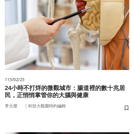
115/02/25
24小時不打烊的微觀城市：腸道裡的數十兆居
民，正悄悄掌管你的大腦與健康
｜
李元傑
科技大觀園特約編輯
儲