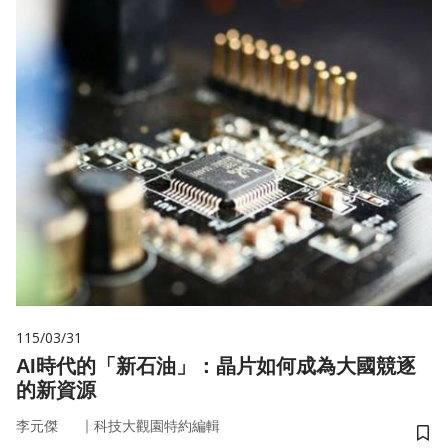
115/03/31
AI時代的「新石油」：晶片如何成為大國競逐
的新資源
｜
李元傑
科技大觀園特約編輯
儲