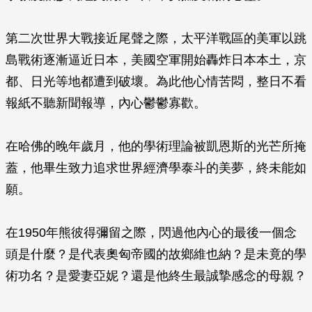
第二次世界大戰接近尾聲之際，太平洋戰區的美軍以跳
島戰術逐漸逼近日本，美國空軍開始轟炸日本本土，京
都、日光等地都遭到破壞。為此他心情苦悶，整日不看
報紙不聽新聞報導，內心鬱鬱寡歡。
在哈佛的晚年歲月，他的學術理論被凱恩斯的光芒所掩
蓋，他畢生致力追求世界經濟學泰斗的美夢，終未能如
願。
在1950年熊彼得彌留之際，閃過他內心的最後一個念
頭是什麼？是代表奧匈帝國的故鄉維也納？是未竟的學
術功名？是愛妻亞妮？還是他終生最誠摯感念的母親？