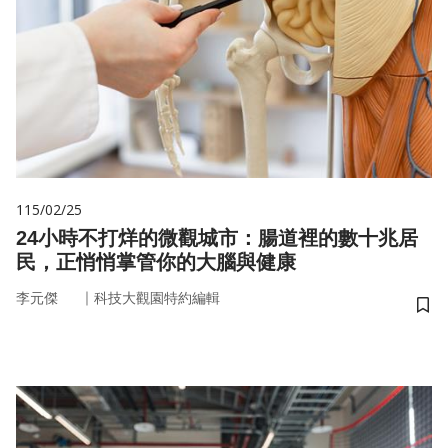
115/02/25
24小時不打烊的微觀城市：腸道裡的數十兆居
民，正悄悄掌管你的大腦與健康
｜
李元傑
科技大觀園特約編輯
儲