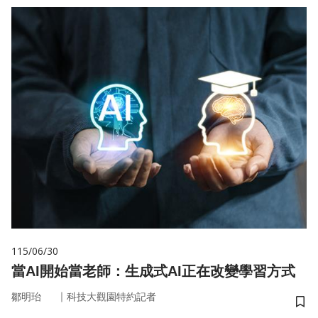
115/06/30
當AI開始當老師：生成式AI正在改變學習方式
｜
鄒明珆
科技大觀園特約記者
儲