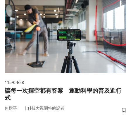
115/04/28
讓每一次揮空都有答案 運動科學的普及進行
式
｜
何楷平
科技大觀園特約記者
儲