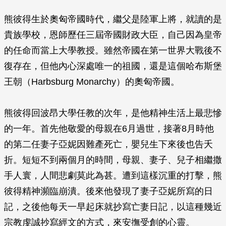
熊彼得生於奧匈帝國時代，繼父是陸軍上將，就讀的是
貴族學校，恩師歷任三屆帝國財政大臣，自己因為皇帝
的任命而當上大學教授。雖然帝國在第一世界大戰後不
復存在，但他內心深處唯一的祖國，還是這個哈布斯堡
王朝（Harbsburg Monarchy）的奧匈帝國。
熊彼得回波昂大學任教的次年，是他精神生活上最悲慘
的一年。首先他敬愛的母親在6月過世，接著8月時他
的第二任妻子亞妮因難產死亡，嬰兒生下來後也告夭
折。短短不到兩個月的時間，母親、妻子、兒子相繼撒
手人寰，人間悲劇莫此為甚。遭到這樣沉重的打擊，熊
彼得精神瀕臨崩潰。後來他發現了妻子亞妮所寫的日
記，之後他每天一早起床就抄寫亡妻日記，以這種幾近
宗教虔誠抄寫經文的方式，來安撫受創的心靈。