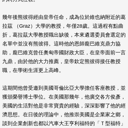
幾年後熊彼得經由皇帝任命，成為位於維也納附近的葛
拉茲 （Graz）大學的教授，年僅28歲。這過程有點曲
折，葛拉茲大學教授職出缺後，本來遴選委員會選定的
名單中並沒有熊彼得。這時他的恩師龐巴維克鼎力協
助，龐巴維克曾任奧匈帝國財政大臣，在皇帝面前一言
九鼎，由於他的大力推薦，皇帝欽定熊彼得接任教授
職，在學術生涯更上高峰。
這期間他曾受邀到美國哥倫比亞大學擔任客座教授，並
獲頒榮譽博士學位。在美國那幾年，他廣交各方俊彥，
美國的生活對他是非常寶貴的經驗，深深影響了他的經
濟思想。在日後的理論中，他推崇美國是企業家之鄉，
談到企業創新也都以汽車大王亨利福特的「Ｔ型福特」