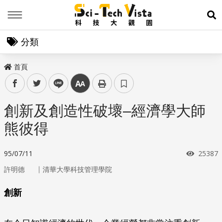
Menu
展
分類
首頁
facebook
twitter
line
中
創新及創造性破壞–經濟學大師
熊彼得
瀏覽次
95/07/11
25387
｜
許明德
清華大學科技管理學院
創新