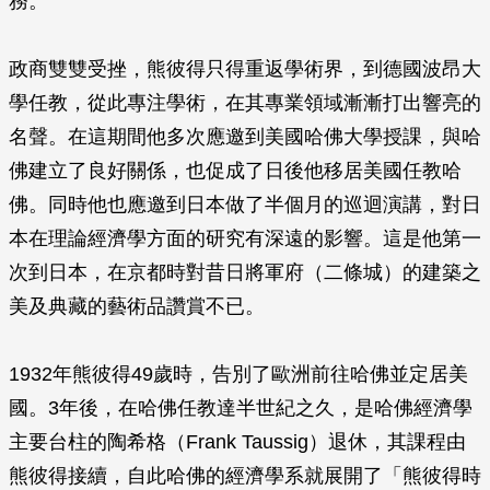
務。
政商雙雙受挫，熊彼得只得重返學術界，到德國波昂大
學任教，從此專注學術，在其專業領域漸漸打出響亮的
名聲。在這期間他多次應邀到美國哈佛大學授課，與哈
佛建立了良好關係，也促成了日後他移居美國任教哈
佛。同時他也應邀到日本做了半個月的巡迴演講，對日
本在理論經濟學方面的研究有深遠的影響。這是他第一
次到日本，在京都時對昔日將軍府（二條城）的建築之
美及典藏的藝術品讚賞不已。
1932年熊彼得49歲時，告別了歐洲前往哈佛並定居美
國。3年後，在哈佛任教達半世紀之久，是哈佛經濟學
主要台柱的陶希格（Frank Taussig）退休，其課程由
熊彼得接續，自此哈佛的經濟學系就展開了「熊彼得時