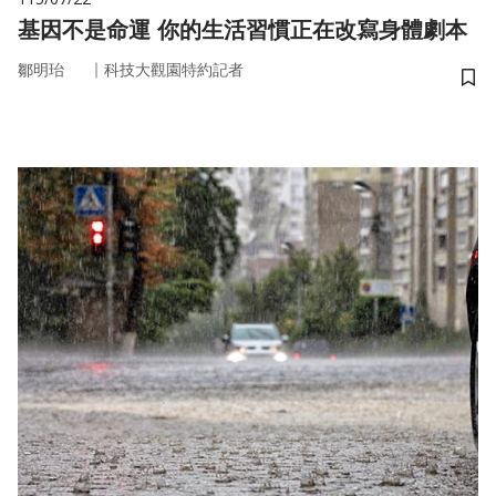
基因不是命運 你的生活習慣正在改寫身體劇本
｜
鄒明珆
科技大觀園特約記者
儲