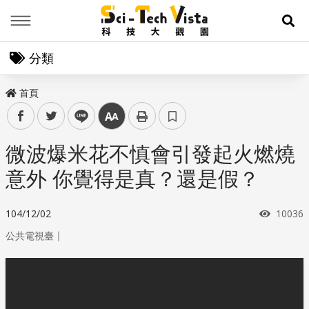
Menu
展
分類
首頁
facebook
twitter
line
中
微波爆米花不慎會引發起火燃燒
意外 你覺得是真？還是假？
瀏覽次
104/12/02
10036
｜
公共電視臺