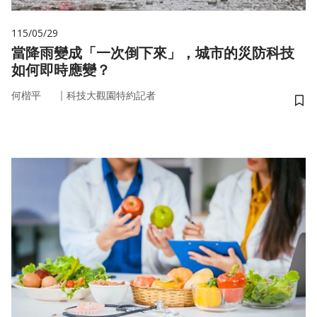
115/05/29
當降雨變成「一次倒下來」，城市的災防科技
如何即時應變？
｜
何楷平
科技大觀園特約記者
儲