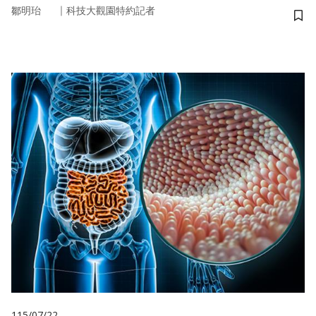
｜
鄒明珆
科技大觀園特約記者
儲
115/07/22