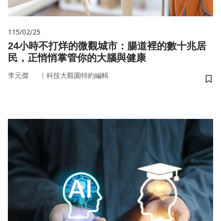
115/02/25
24小時不打烊的微觀城市：腸道裡的數十兆居
民，正悄悄掌管你的大腦與健康
｜
李元傑
科技大觀園特約編輯
儲