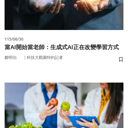
115/06/30
當AI開始當老師：生成式AI正在改變學習方式
｜
鄒明珆
科技大觀園特約記者
儲