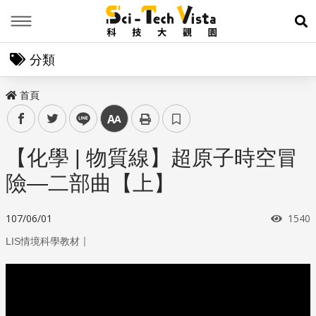
Menu
展
分類
首頁
facebook
twitter
line
中
【化學 | 物質線】超原子時空冒
險—二部曲【上】
瀏覽
107/06/01
1540
｜
LIS情境科學教材