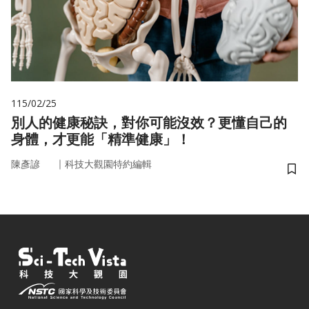
115/02/25
別人的健康秘訣，對你可能沒效？更懂自己的
身體，才更能「精準健康」！
｜
陳彥諺
科技大觀園特約編輯
儲