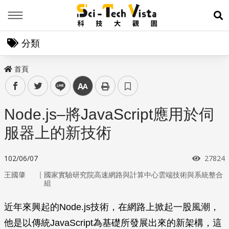
Menu
展
分類
首頁
facebook
twitter
line
中
Node.js–將JavaScript應用於伺
服器上的新技術
瀏覽次
102/06/07
27824
｜
王國肇
國家實驗研究院高速網路與計算中心雲端技術與系統整合
組
近年來興起的Node.js技術，在網路上掀起一股風潮，
他是以傳統JavaScript為基礎所發展出來的新架構，這