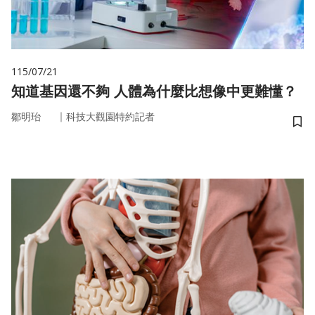
115/07/21
知道基因還不夠 人體為什麼比想像中更難懂？
｜
鄒明珆
科技大觀園特約記者
儲