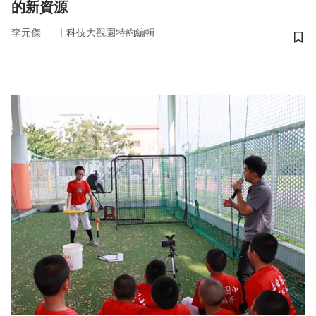
的新資源
｜
李元傑
科技大觀園特約編輯
儲