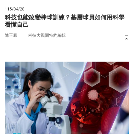
115/04/28
科技也能改變棒球訓練？基層球員如何用科學
看懂自己
｜
陳玉鳳
科技大觀園特約編輯
儲