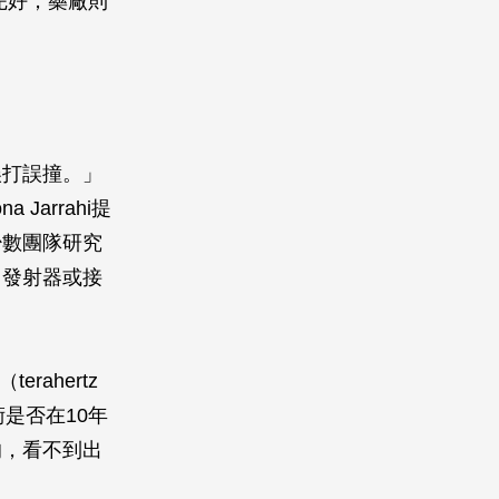
完好；藥廠則
誤打誤撞。」
Jarrahi提
少數團隊研究
（發射器或接
rahertz
術是否在10年
的，看不到出