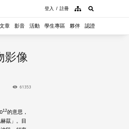
網站導覽
登入
註冊
展開搜尋
文章
影音
活動
學生專區
夥伴
認證
物影像
瀏覽次數
61353
12
0
的意思，
兆赫茲」。目