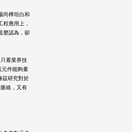
楊尚樺坦白和
工程應用上，
這麼認為，卻
不只看業界技
茲元件能夠量
赫茲研究對於
的脈絡，又有