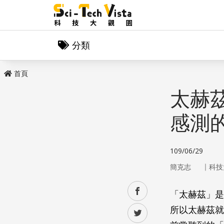
分類
首頁
太赫
感測
109/06/29
｜
簡克志
科技
facebook
「太赫茲」是物
所以太赫茲就
twitter