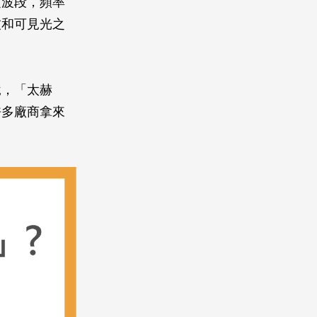
定波段，頻率
微波和可見光之
說，「太赫
許多廠商拿來