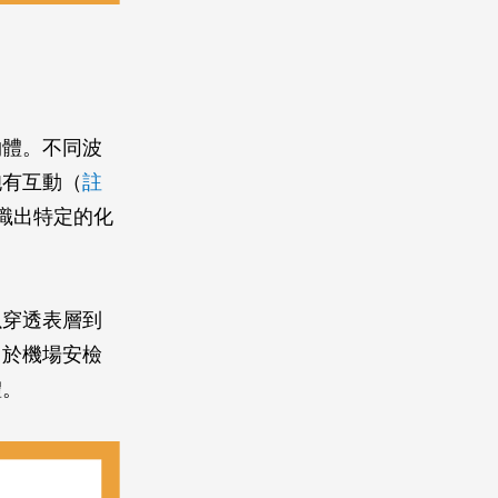
物體。不同波
胞有互動（
註
識出特定的化
。
以穿透表層到
用於機場安檢
體。