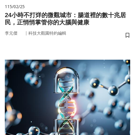
115/02/25
24小時不打烊的微觀城市：腸道裡的數十兆居
民，正悄悄掌管你的大腦與健康
｜
李元傑
科技大觀園特約編輯
儲