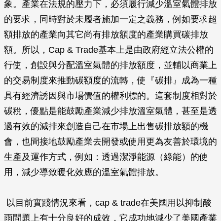
象。產業在法規的壓力下，必須履行減少溫室氣體排放
的要求，同時對於未履者施加一定之義務，例如要求超
額排放的產業向其它尚有排放額度的產業購買碳排放
額。所以，Cap & Trade基本上是由政府經立法公權的
行使，創設與分配溫室氣體的排放額度，並輔以商業上
的交易制度來推動碳額度的流轉，使『碳排』成為一種
具有經濟誘因與市場價值的權利標的。這套制度相對於
碳稅，優點是能鼓勵產業減少排放溫室氣體，甚至是透
過有效的減排來創造自己在市場上出售碳排放額的機
會，也間接地鼓勵產業去開發或使用更為友善於環境的
生產及運作方式，例如：透過潔淨能源（綠能）的使
用，減少導致暖化效應的溫室氣體排放。
以目前實踐情況來看，cap & trade在美國用以抑制酸
雨問題上有十分良好的成效，它成功地減少了美國產業