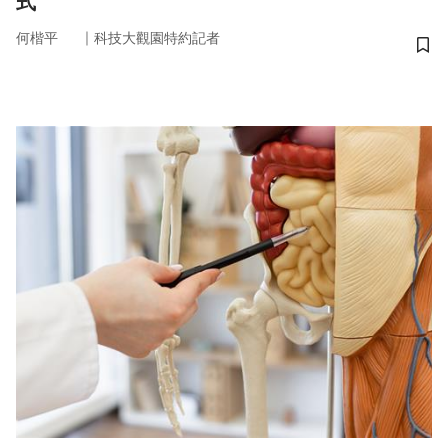
式
｜
何楷平
科技大觀園特約記者
儲