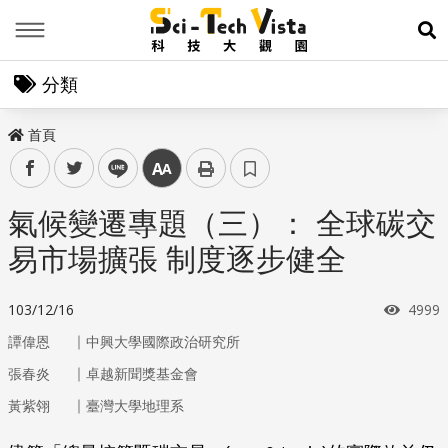
Menu
展
分類
首頁
facebook
twitter
line
中
氣候變遷專題（三）： 全球碳交
易市場擴張 制度逐步健全
瀏覽
103/12/16
4999
｜
譚偉恩
中興大學國際政治研究所
｜
張春炎
卓越新聞獎基金會
｜
黃紫翎
臺灣大學地理系