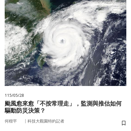
115/05/28
颱風愈來愈「不按常理走」，監測與推估如何
驅動防災決策？
｜
何楷平
科技大觀園特約記者
儲