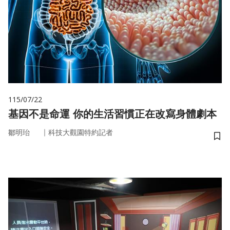
115/07/22
基因不是命運 你的生活習慣正在改寫身體劇本
｜
鄒明珆
科技大觀園特約記者
儲