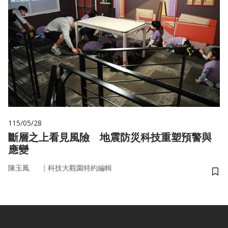
115/05/28
斷層之上看見風險 地震防災科技重塑預警與
應變
｜
陳玉鳳
科技大觀園特約編輯
儲