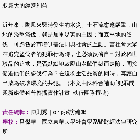
取龐大的經濟利益。
近年來，颱風來襲時發生的水災、土石流愈趨嚴重，山
地的濫墾濫伐，就是加重災害的主因；而森林地的盜
伐，可歸咎於市場供需法則與社會的互動。當社會大眾
在追究盜伐者的犯罪行為時，也必須反省自己對於稀世
珍品的追求，是否默默地鼓勵山老鼠們鋌而走險，間接
促進他們的盜伐行為？在追求生活品質的同時，莫讓自
己成為破壞環境的共犯。（本文由國科會補助｢犯罪問
題新媒體科普傳播實作計畫｣執行團隊撰稿）
責任編輯：
陳則秀｜o’rip採訪編輯
審校：
呂傑華｜國立東華大學社會學系暨財經法律研究
所