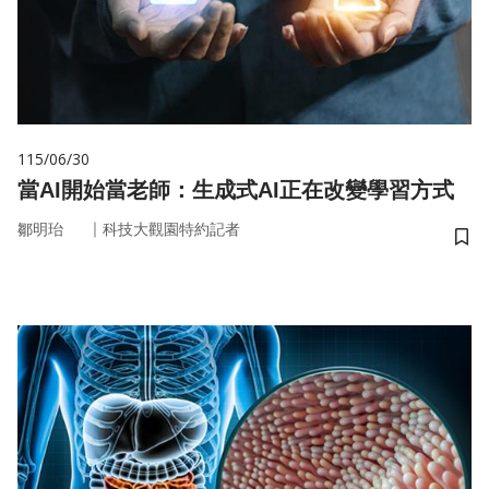
115/06/30
當AI開始當老師：生成式AI正在改變學習方式
｜
鄒明珆
科技大觀園特約記者
儲