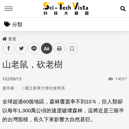
Menu
展
分類
首頁
facebook
twitter
line
中
山老鼠，砍老樹
瀏覽次
102/09/13
14097
｜
盧亭榕
國立東華大學社會學系
全球超過60個地區，森林覆蓋率不到10％，但人類卻
以每年1,300萬公頃的速度破壞森林，這將近是三個半
的台灣面積，長久下來影響大自然甚巨。