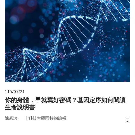
115/07/21
你的身體，早就寫好密碼？基因定序如何閱讀
生命說明書
｜
陳彥諺
科技大觀園特約編輯
儲