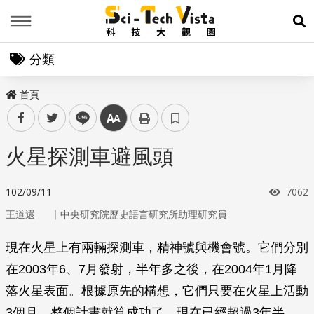
Menu
展
分類
首頁
facebook
twitter
line
中
火星探測車避風頭
瀏覽
102/09/11
7062
｜
王道還
中央研究院歷史語言研究所助理研究員
現在火星上有兩輛探測車，精神號與機會號。它們分別
在2003年6、7月發射，半年多之後，在2004年1月降
落火星表面。根據原先的構想，它們只要在火星上活動
3個月，整個計畫就算成功了。現在已經超過3年半