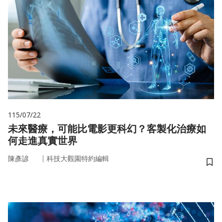
115/07/22
未來醫療，可能比電影更科幻？客製化治療如
何走進真實世界
｜
陳彥諺
科技大觀園特約編輯
儲