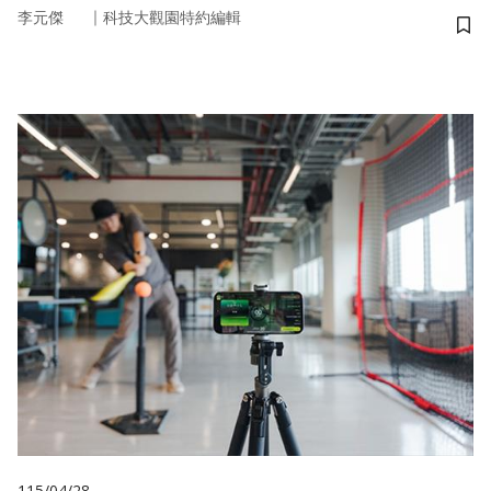
｜
李元傑
科技大觀園特約編輯
儲
115/04/28