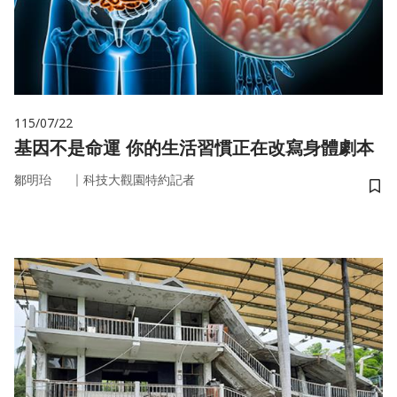
115/07/22
基因不是命運 你的生活習慣正在改寫身體劇本
｜
鄒明珆
科技大觀園特約記者
儲