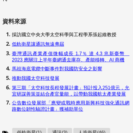
資料來源
採訪國立中央大學太空科學與工程學系張起維教授
低軌衛星讓通訊無遠弗屆
臺灣通訊產業產值微幅成長 1.7％ 達 4.3 兆新臺幣
2023 應關注上半年臺網通去庫存、產能移轉、AI 商機
馬祖海底電纜中斷事件對我國防安全之影響
推動我國太空科技發展
第三期「太空科技長程發展計畫」預計投入251億元，允
宜研謀善策並結合產官量能，以帶動我國航太產業發展
公告數位發展部「應變或戰時應用新興科技強化通訊網
路數位韌性驗證計畫」獲補助單位
低軌衛星(1)
通訊(3)
人造衛星(46)