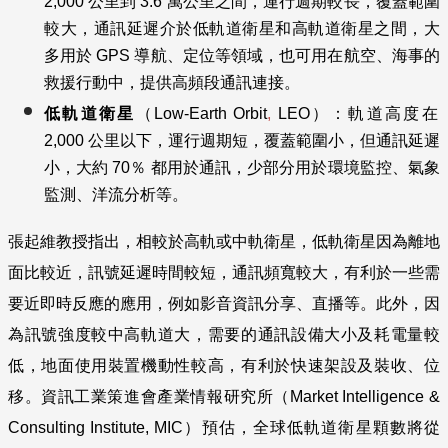
2,000 公里到
3.6
萬
公里之間，運行週期較長，覆蓋範圍
較大，通訊延遲介於低軌道衛星和高軌道衛星之間，大
多用於 GPS 導航、定位等領域，也可用在航空、海事的
救援行動中，提供高頻段通訊連接。
低軌道衛星
（Low-Earth Orbit
,
LEO）：軌道高度在
2,000 公里以下，運行週期短，覆蓋範圍小，但通訊延遲
小，大約 70％ 都用於通訊，少部分用於環境監控、氣象
監測、洋流分析等。
張起維教授指出，相較於高軌或中軌衛星，低軌衛星因為離地
面比較近，訊號延遲時間較短，通訊頻寬較大，有利於一些需
要近即時反應的應用，例如影音資訊分享、直播等。此外，因
為訊號強度較中高軌道大，需要的通訊設備大小及耗電量較
低，地面使用裝置機動性較高，有利於快速架設及裝收、位
移。資訊工業策進會產業情報研究所（
Market Intelligence &
Consulting Institute,
MIC
）
預估，全球低軌道衛星顆數將從