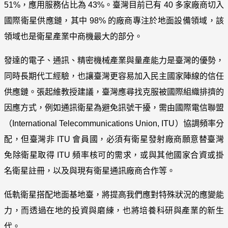
51%，應用服務佔比為 43%。臺灣目前已有 40
多家廠商切入
國際衛星供應鏈，其中 98%
的廠商專注於地面設備領域，該
領域也是衛星產業中商機最大的部分。
發達的電子、通訊、精密機械產業與量產能力是臺灣的優勢，
同時長期代工經驗，也讓臺灣更容易加入民主國家陣線的信任
供應鏈。張起維教授建議，臺灣應尋找克服被國際組織排擠的
因應方式，例如通訊衛星為避免訊號干擾，需由國際電信聯盟
（
International Telecommunications Union,
ITU）協調頻率分
配，但臺灣非 ITU
會員國，必須有衛星發射廠商願意替臺灣
免除衛星取得 ITU
頻率核可的需求，或與其他國家合資或掛
名衛星註冊，以及與現有衛星通訊廠商合作等。
低軌衛星搭配地面基地臺，將提高我們應對特殊狀況的應變能
力，而透過在地的投資與磨練，也將培養科研與產業的新生
代。