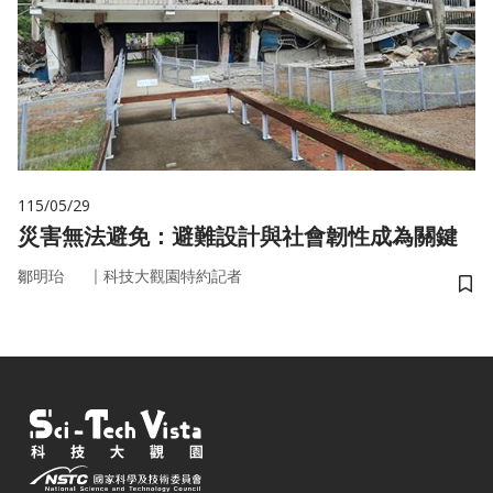
115/05/29
災害無法避免：避難設計與社會韌性成為關鍵
｜
鄒明珆
科技大觀園特約記者
儲