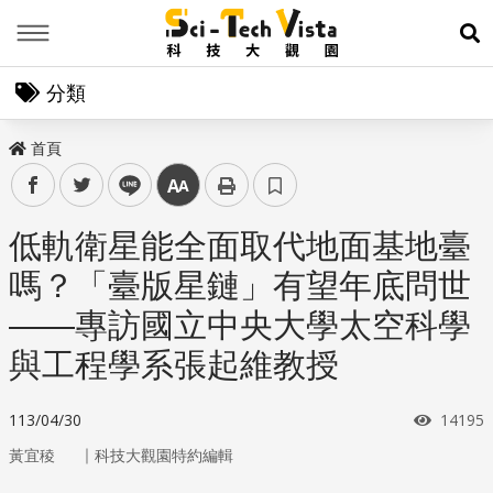
Menu
展
分類
首頁
facebook
twitter
line
中
低軌衛星能全面取代地面基地臺
嗎？「臺版星鏈」有望年底問世
——專訪國立中央大學太空科學
與工程學系張起維教授
瀏覽次
113/04/30
14195
｜
黃宜稜
科技大觀園特約編輯