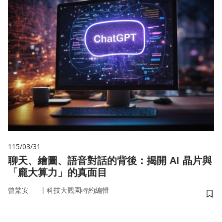
115/03/31
聊天、繪圖、語音對話的背後：揭開 AI 晶片與
「龐大算力」的真面目
｜
曾繁安
科技大觀園特約編輯
儲