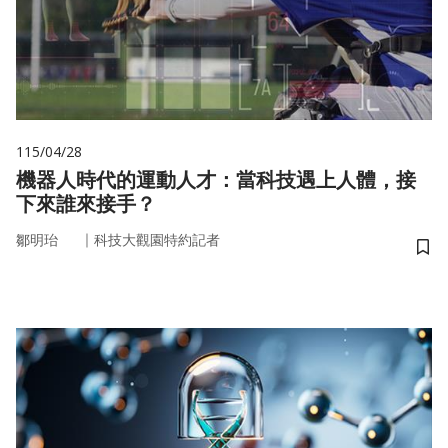
115/04/28
機器人時代的運動人才：當科技遇上人體，接
下來誰來接手？
｜
鄒明珆
科技大觀園特約記者
儲