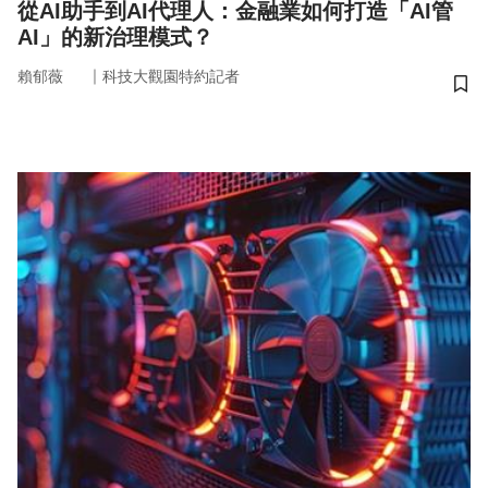
從AI助手到AI代理人：金融業如何打造「AI管
AI」的新治理模式？
｜
賴郁薇
科技大觀園特約記者
儲