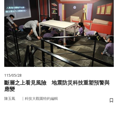
115/05/28
斷層之上看見風險 地震防災科技重塑預警與
應變
｜
陳玉鳳
科技大觀園特約編輯
儲