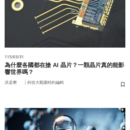
115/03/31
為什麼各國都在搶 AI 晶片？一顆晶片真的能影
響世界嗎？
｜
洪孟樊
科技大觀園特約編輯
儲