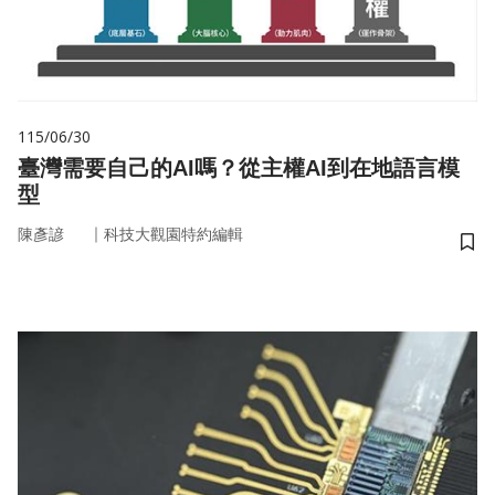
115/06/30
臺灣需要自己的AI嗎？從主權AI到在地語言模
型
｜
陳彥諺
科技大觀園特約編輯
儲