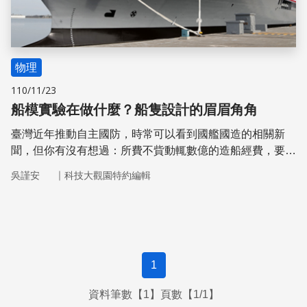
物理
110/11/23
船模實驗在做什麼？船隻設計的眉眉角角
臺灣近年推動自主國防，時常可以看到國艦國造的相關新
聞，但你有沒有想過：所費不貲動輒數億的造船經費，要如
何知道實船完工是真的功能完整的呢？國立成功大學系統及
｜
吳謹安
科技大觀園特約編輯
船舶機電工程學系副教授陳政宏指出，為了驗證船隻模型性
能，研究者們設計了各種船模實驗，廣泛用於建造實船之前
評估目前船隻設計方案的性能是否符合期望，或是存有潛在
流體動力學上的問題。
1
資料筆數【1】頁數【1/1】