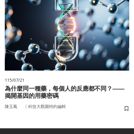
115/07/21
為什麼同一種藥，每個人的反應都不同？——
揭開基因的用藥密碼
｜
陳玉鳳
科技大觀園特約編輯
儲