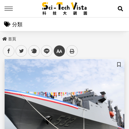
Menu
展
分類
首頁
facebook
twitter
plurk
line
中
儲存