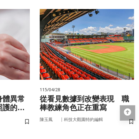
115/04/28
身體異常
從看見數據到改變表現 職
照護的未
棒教練角色正在重寫
回
｜
陳玉鳳
科技大觀園特約編輯
儲存書籤
儲