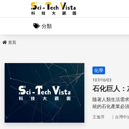
分類
首頁
化學
107/10/03
石化巨人：
隨著人類生活需
統的石化產業必
｜
王逸萍
台灣中