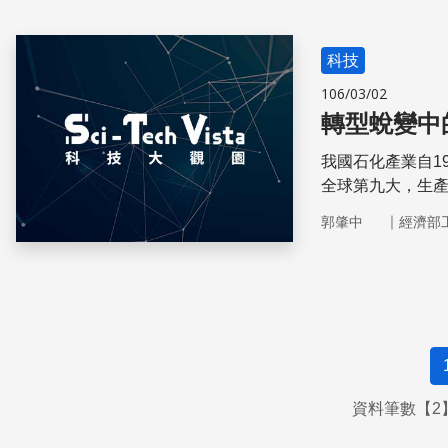
科技
106/03/02
轉型蛻變中
我國石化產業自1
全球第九大，生
需。
｜
郭肇中
經濟部
資料筆數【2】