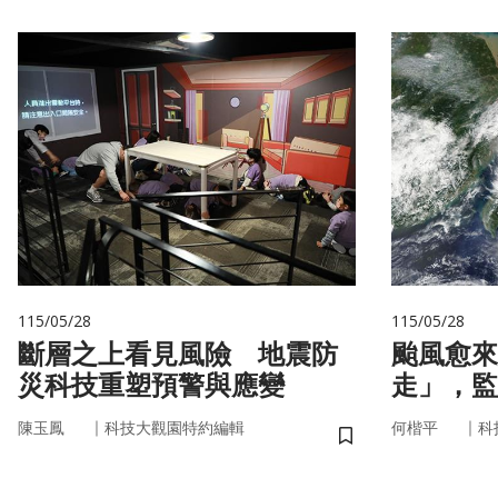
115/05/28
115/05/28
斷層之上看見風險 地震防
颱風愈來
災科技重塑預警與應變
走」，監
防災決策
｜
｜
陳玉鳳
科技大觀園特約編輯
何楷平
科
儲存書籤