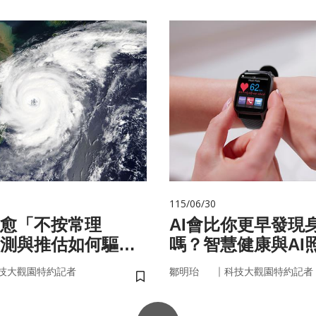
115/06/30
愈「不按常理
AI會比你更早發現
測與推估如何驅動
嗎？智慧健康與AI
？
來
｜
技大觀園特約記者
鄒明珆
科技大觀園特約記者
儲存書籤