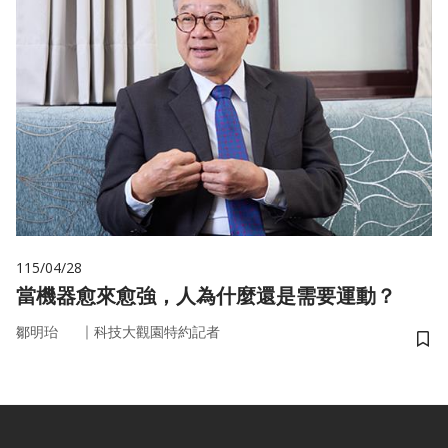
115/04/28
當機器愈來愈強，人為什麼還是需要運動？
｜
鄒明珆
科技大觀園特約記者
儲