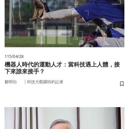
115/04/28
機器人時代的運動人才：當科技遇上人體，接
下來誰來接手？
｜
鄒明珆
科技大觀園特約記者
儲