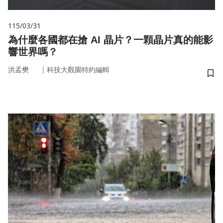
115/03/31
為什麼各國都在搶 AI 晶片？一顆晶片真的能影
響世界嗎？
｜
洪孟樊
科技大觀園特約編輯
儲