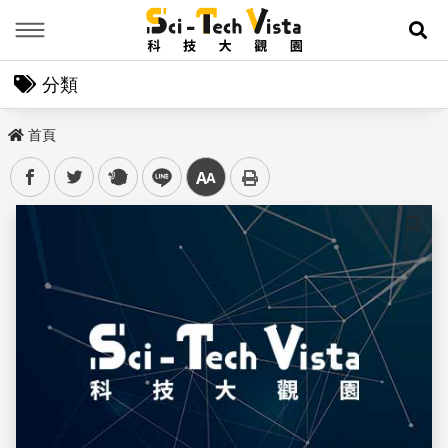
Menu
展
分類
首頁
facebook
twitter
plurk
line
中
儲存