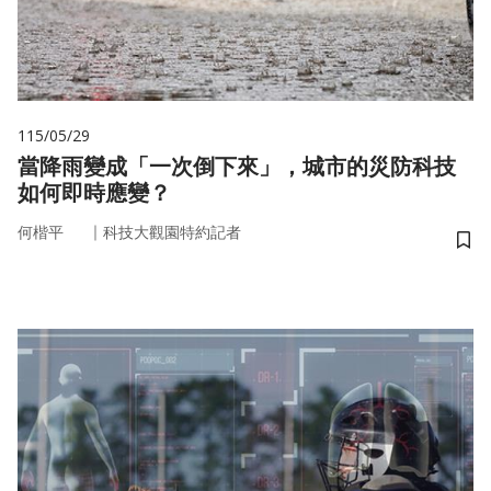
115/05/29
當降雨變成「一次倒下來」，城市的災防科技
如何即時應變？
｜
何楷平
科技大觀園特約記者
儲