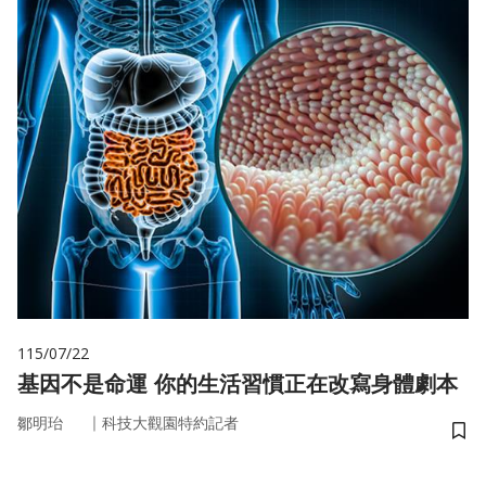
115/07/22
基因不是命運 你的生活習慣正在改寫身體劇本
｜
鄒明珆
科技大觀園特約記者
儲