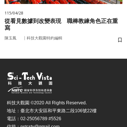
115/04/28
從看見數據到改變表現 職棒教練角色正在重
寫
｜
陳玉鳳
科技大觀園特約編輯
儲
科技大觀園 ©2020 All Rights Reserved.
地址：臺北市大安區和平東路二段106號22樓
電話：02-25056789 #5526
信箱：nstcstv@gmail.com