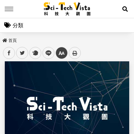
Menu
展
分類
首頁
facebook
twitter
plurk
line
中
儲存