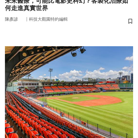
未來醫療，可能比電影更科幻？客製化治療如
何走進真實世界
｜
陳彥諺
科技大觀園特約編輯
儲