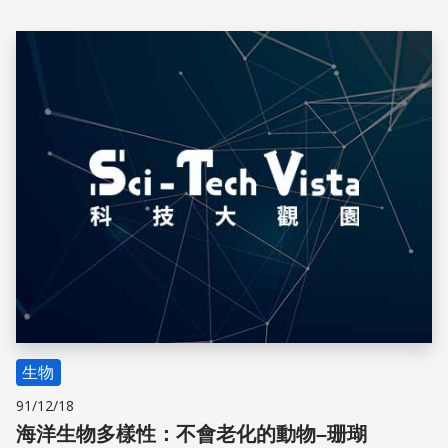
儲存
生物
91/12/18
海洋生物多樣性：不會老化的動物–珊瑚