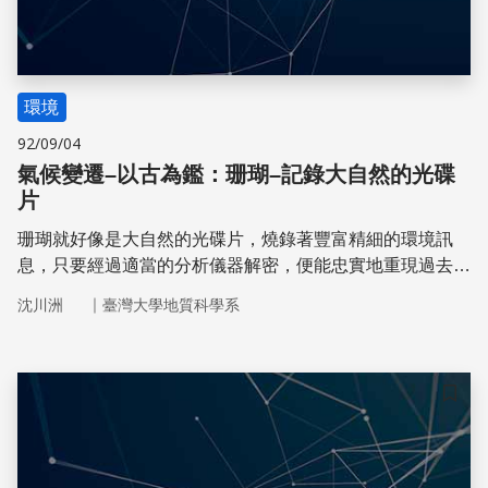
環境
92/09/04
氣候變遷–以古為鑑：珊瑚–記錄大自然的光碟
片
珊瑚就好像是大自然的光碟片，燒錄著豐富精細的環境訊
息，只要經過適當的分析儀器解密，便能忠實地重現過去的
氣候紀錄。
｜
沈川洲
臺灣大學地質科學系
儲存