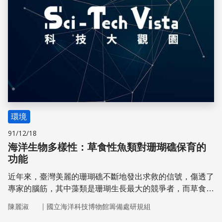
環境
91/12/18
海洋生物多樣性：草食性魚類對珊瑚礁保育的
功能
近年來，臺灣美麗的珊瑚礁不斷地發出求救的信號，傷透了
專家的腦筋，其中藻類是珊瑚生長最大的競爭者，而草食性
魚類又扮演了什麼樣的角色？
｜
陳麗淑
國立海洋科技博物館籌備處研規組