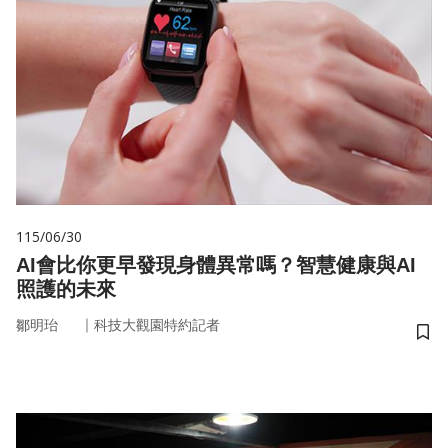
115/06/30
AI會比你更早發現身體異常嗎？智慧健康與AI
照護的未來
｜
鄒明珆
科技大觀園特約記者
儲