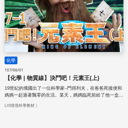
化學
107/06/01
【化學 | 物質線】決鬥吧！元素王(上)
19世紀的俄國出了一位科學家–門得列夫，在爸爸死後便和
媽媽一起過著飄零的生活。某天，媽媽臨死前給了他一盒寶
物，而裡面竟然藏著元素間的秘密。究竟是什麼祕密，可以
｜
LIS情境科學教材
幫助門得列夫發明了影響化學界深遠的週！期！表！