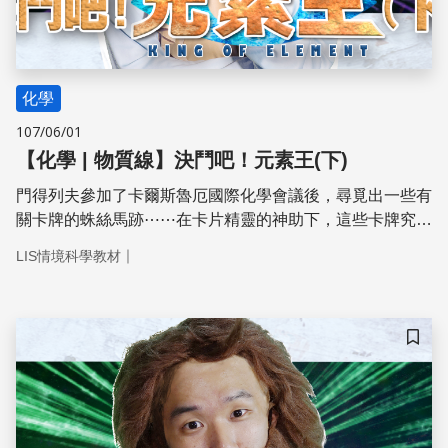
化學
107/06/01
【化學 | 物質線】決鬥吧！元素王(下)
門得列夫參加了卡爾斯魯厄國際化學會議後，尋覓出一些有
關卡牌的蛛絲馬跡⋯⋯在卡片精靈的神助下，這些卡牌究竟
是如何排出影響化學界深遠的元素週期表的呢？
｜
LIS情境科學教材
儲存