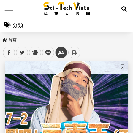
Menu
展
分類
首頁
facebook
twitter
plurk
line
中
儲存