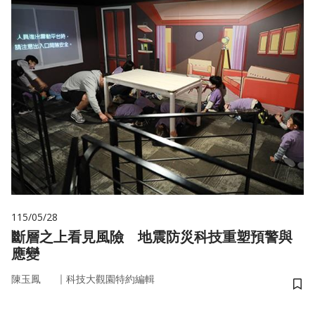
115/05/28
斷層之上看見風險 地震防災科技重塑預警與
應變
｜
陳玉鳳
科技大觀園特約編輯
儲