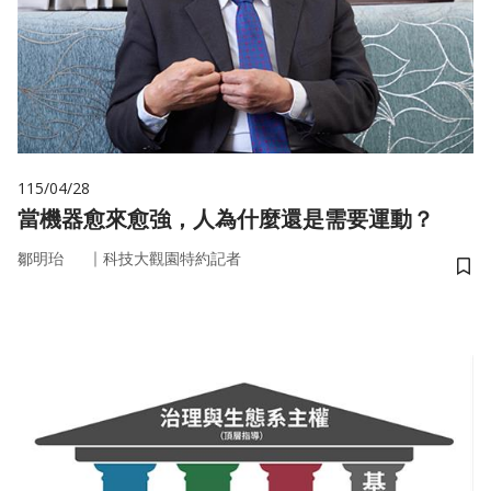
115/04/28
當機器愈來愈強，人為什麼還是需要運動？
｜
鄒明珆
科技大觀園特約記者
儲