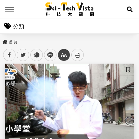
Menu
展
分類
首頁
facebook
twitter
plurk
line
中
儲存