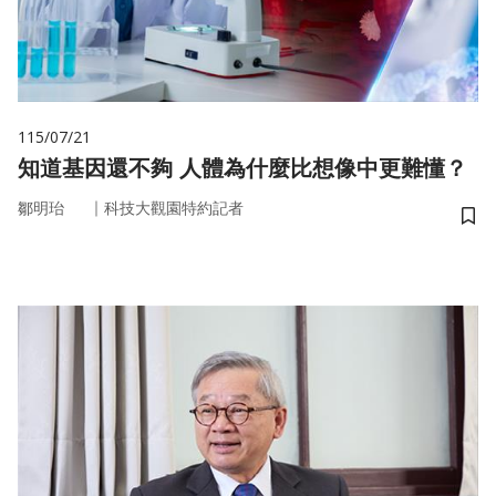
115/07/21
知道基因還不夠 人體為什麼比想像中更難懂？
｜
鄒明珆
科技大觀園特約記者
儲