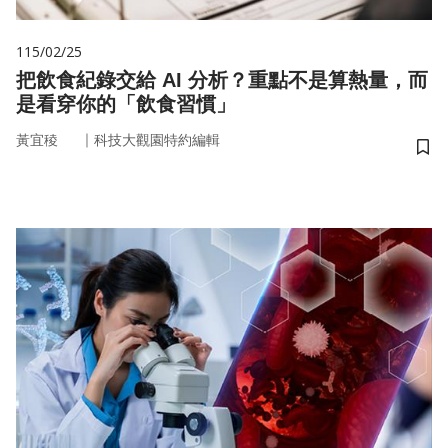
115/02/25
把飲食紀錄交給 AI 分析？重點不是算熱量，而
是看穿你的「飲食習慣」
｜
黃宜稜
科技大觀園特約編輯
儲