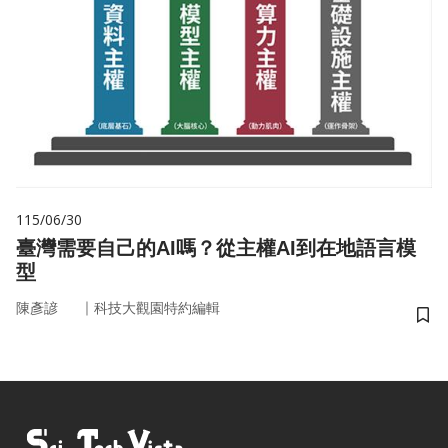
115/06/30
臺灣需要自己的AI嗎？從主權AI到在地語言模
型
｜
陳彥諺
科技大觀園特約編輯
儲