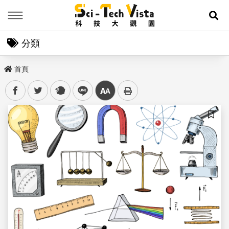
Menu
展
分類
首頁
facebook
twitter
plurk
line
中
儲存