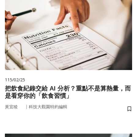
115/02/25
把飲食紀錄交給 AI 分析？重點不是算熱量，而
是看穿你的「飲食習慣」
｜
黃宜稜
科技大觀園特約編輯
儲