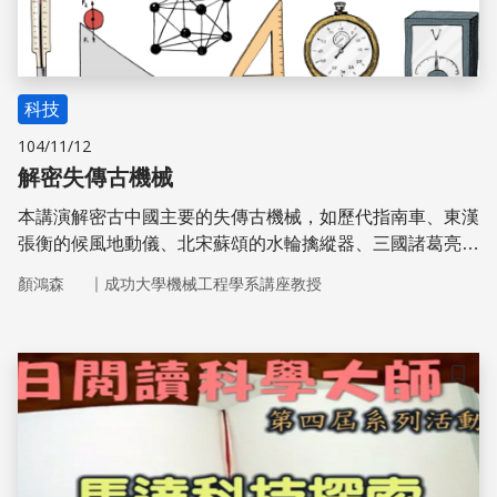
科技
104/11/12
解密失傳古機械
本講演解密古中國主要的失傳古機械，如歷代指南車、東漢
張衡的候風地動儀、北宋蘇頌的水輪擒縱器、三國諸葛亮的
連發弩機、以及步行機器（魯般木車馬與諸葛亮木牛流
｜
顏鴻森
成功大學機械工程學系講座教授
馬），包括歷史背景、文獻檔案、運作原理、復原實物、及
其科普教育。希望藉此引起大家對失傳古機械的興趣，並期
鑑古證今、舊為今用、溫故知新，產出創新的現代機械。
儲存