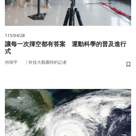
115/04/28
讓每一次揮空都有答案 運動科學的普及進行
式
｜
何楷平
科技大觀園特約記者
儲