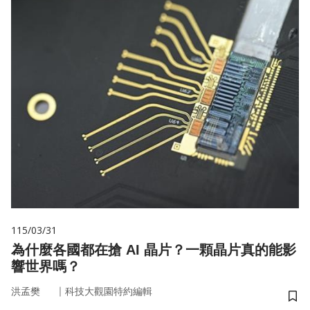
115/03/31
為什麼各國都在搶 AI 晶片？一顆晶片真的能影
響世界嗎？
｜
洪孟樊
科技大觀園特約編輯
儲