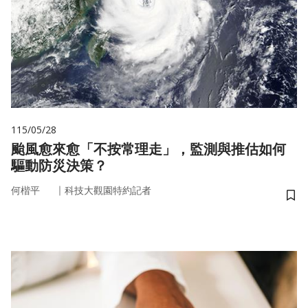
115/05/28
颱風愈來愈「不按常理走」，監測與推估如何
驅動防災決策？
｜
何楷平
科技大觀園特約記者
儲