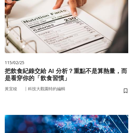
115/02/25
把飲食紀錄交給 AI 分析？重點不是算熱量，而
是看穿你的「飲食習慣」
｜
黃宜稜
科技大觀園特約編輯
儲