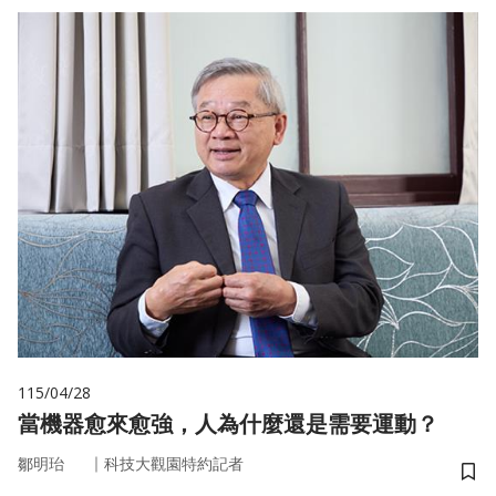
115/04/28
當機器愈來愈強，人為什麼還是需要運動？
｜
鄒明珆
科技大觀園特約記者
儲