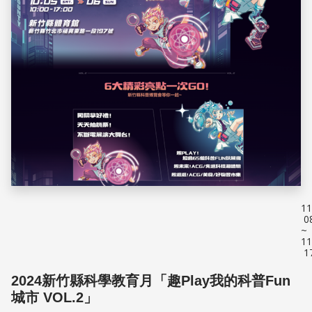
11
0
~
11
1
2024新竹縣科學教育月「趣Play我的科普Fun
城市 VOL.2」