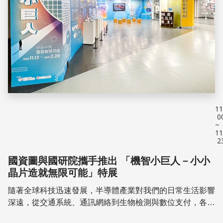
11
0
~
11
2
國資圖與國研院攜手推出 「機智小巨人－小小
晶片造就無限可能」特展
隨著全球科技迅速發展，半導體產業對我們的日常生活影響
深遠，從交通系統、通訊網絡到生物檢測與數位支付，各行
各業都離不開半導體的支持。為了幫助大眾更深入了解這項