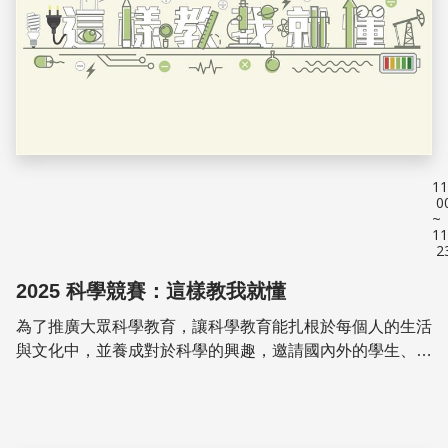
11
0
~
11
2
2025 科學競賽：這樣教我就懂
為了推廣大眾科學教育，讓科學教育能扎根於每個人的生活
與文化中，並養成對於科學的興趣，邀請國內外的學生、教
師以及社會大眾，透過一連串與生活議題有關科學問題發
想、資料理解與判斷、及探究結果表達等過程，以同...