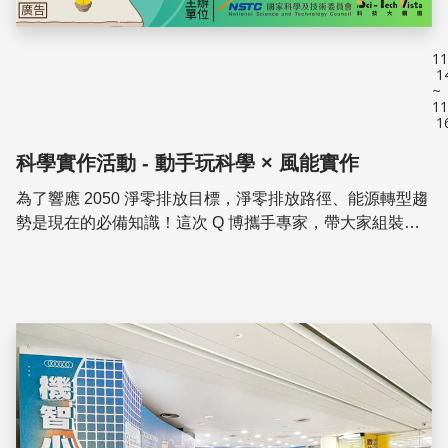
11
1
~
11
1
科學實作活動 - 動手玩科學 × 風能實作
為了響應 2050 淨零排放目標，淨零排放路徑、能源轉型趨
勢是現在的必備知識！這次 Q 博攜手專家，帶大家組裝小
型風力機，透過手作過程發揮創意、認識風力發電基礎科學
知識，啟發同學對創新能源學習之動機。