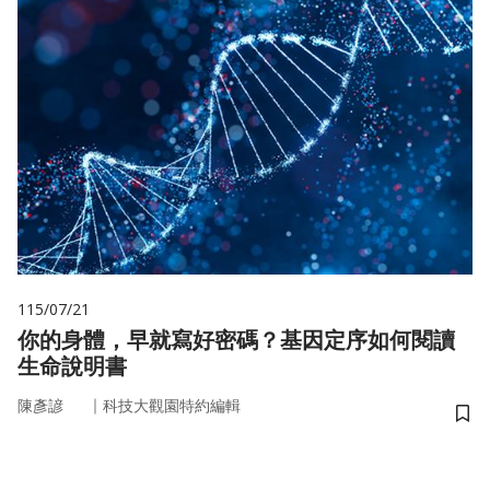
115/07/21
你的身體，早就寫好密碼？基因定序如何閱讀
生命說明書
｜
陳彥諺
科技大觀園特約編輯
儲