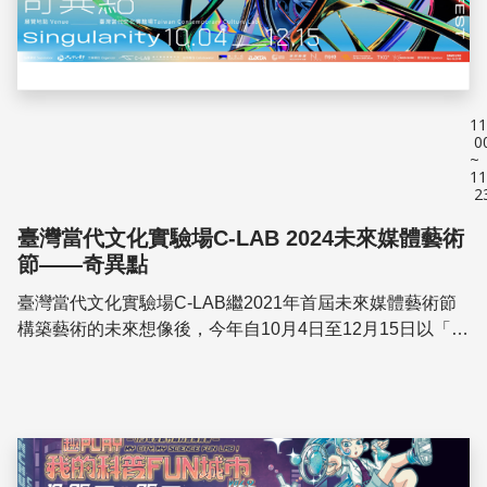
11
0
~
11
2
臺灣當代文化實驗場C-LAB 2024未來媒體藝術
節——奇異點
臺灣當代文化實驗場C-LAB繼2021年首屆未來媒體藝術節
構築藝術的未來想像後，今年自10月4日至12月15日以「奇
異點」為主題將舉辦第二屆未來媒體藝術節，探究人工智慧
時代的演變與社會議題，聚焦在當下...