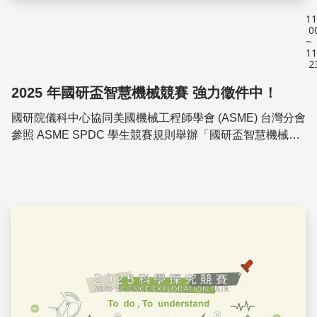
11
0
~
11
2
2025 年國研盃智慧機械競賽 強力徵件中！
國研院儀科中心協同美國機械工程師學會 (ASME) 台灣分會
參照 ASME SPDC 學生競賽規則舉辦「國研盃智慧機械競
賽」，網羅各校機械高手共同參與，希望藉由 AI 及大數據
的浪潮推波助瀾下，吸引對...