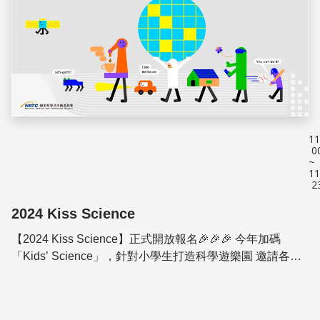
11
0
~
11
2
2024 Kiss Science
【2024 Kiss Science】正式開放報名🎉🎉🎉 今年加碼
「Kids’ Science」，針對小學生打造科學遊樂園 邀請各位
爸爸、媽媽、老師們👨👩👧👦 帶著孩子來探索有趣的...