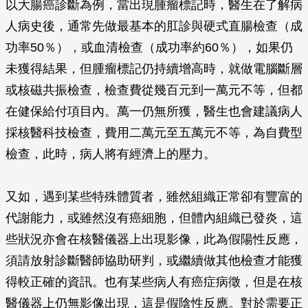
以大腸癌診斷為例，當出現腫瘤標記時，醫生在了解病
人病史後，通常先做最基本的肛診與硬式直腸檢查（成
功率50％），或血清檢查（成功率約60％），如果仍
未獲得結果，但腫瘤標記仍持續增高時，就做電腦斷層
或核磁共振檢查，檢查費從幾百元到一萬元不等，但都
在健保給付項目內。萬一仍無所獲，醫生也會建議病人
採核醫科技檢查，費用二萬元至五萬元不等，為自費型
檢查，此時，病人將有經濟上的壓力。
又如，遇到某些特殊體質者，雖然組織正常卻有豐富的
代謝能力，或雖然沒有癌細胞，但體內組織已發炎，這
些狀況亦會在核醫儀器上出現影像，此為假陽性反應，
須請放射診斷醫師協助研判，或繼續做其他檢查才能獲
得較正確的資訊。也有某些病人有癌症病徵，但是在核
醫儀器上仍無影像出現，這是假陰性反應。對於需要正