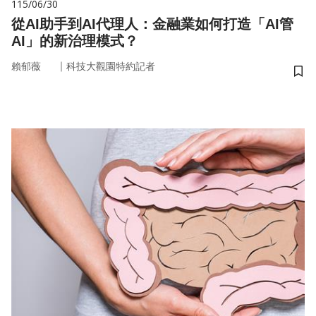
115/06/30
從AI助手到AI代理人：金融業如何打造「AI管
AI」的新治理模式？
｜
賴郁薇
科技大觀園特約記者
儲