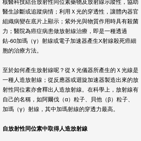
核醫科技結合放射性同位素藥物及放射線示蹤性，協助
醫生診斷或追蹤病情；利用Ｘ光的穿透性，讓體內器官
組織病變在底片上顯示；紫外光與物質作用時具有殺菌
力；醫院為癌症病患做放射線治療，即是一種透過
鈷-60加瑪（γ）射線或電子加速器產生X射線殺死癌細
胞的治療方法。
至於如何產生放射線呢？從Ｘ光儀器所產生的Ｘ光線是
一種人造放射線；從反應器或迴旋加速器製造出來的放
射性同位素亦會釋出人造放射線。在科學上，放射線有
自己的名稱，如阿爾伐（
α
）粒子、貝他（
β
）粒子、
加瑪（
γ
）射線，其中加瑪射線的穿透力最高。
自放射性同位素中取得人造放射線