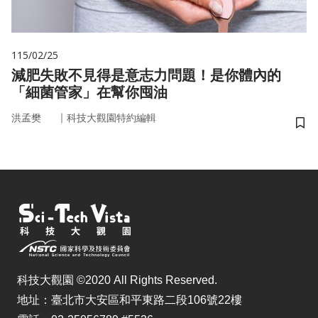
115/02/25
減肥失敗不見得是意志力問題！是你體內的
「細菌管家」在幫你囤油
｜
洪孟樊
科技大觀園特約編輯
儲
科技大觀園 ©2020 All Rights Reserved.
地址：臺北市大安區和平東路二段106號22樓