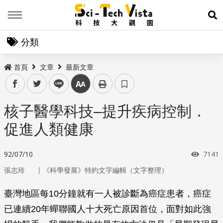
Menu
展
分類
首頁
文章
最新文章
facebook
twitter
line
中
核子醫學科技–提升疾病控制．
促進人類健康
瀏覽
92/07/10
7141
｜
張志玲
《科學發展》特約文字編輯（文字整理）
臺灣地區每10分鐘就有一人被診斷為癌症患者，癌症
已連續20年蟬聯國人十大死亡原因首位，面對如此強