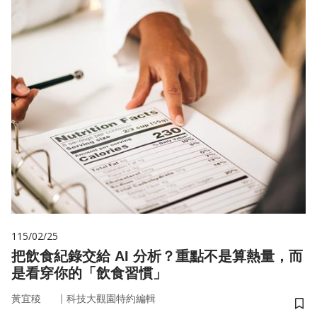
115/02/25
把飲食紀錄交給 AI 分析？重點不是算熱量，而
是看穿你的「飲食習慣」
｜
黃宜稜
科技大觀園特約編輯
儲