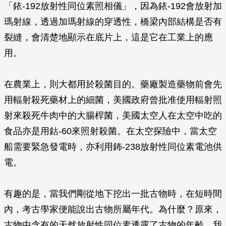
「銥-192放射性同位素照相儀」，因為銥-192會放射加
瑪射線，透過加瑪射線的穿透性，橋梁內部結構是否有
裂縫，會清楚地顯示在底片上，這是它在工業上的應
用。
在農業上，則大都用於殺菌目的。藥廠製造藥物前會先
用輻射殺死藥材上的細菌，美國政府曾批准使用輻射照
射來殺死牛肉中的大腸桿菌，美國太空人在太空中吃的
食品亦是用鈷-60來照射殺菌。在太空探險中，當太空
船需要緊急發電時，亦利用鈽-238放射性同位素電池供
電。
有趣的是，當我們剛從地下挖出一批古物時，在短時間
內，考古學家便能說出古物所屬年代。為什麼？原來，
古物中含有的天然放射性同位素透露了古物的年齡。我