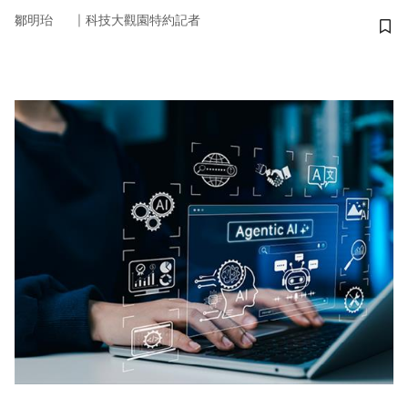
｜
鄒明珆
科技大觀園特約記者
儲