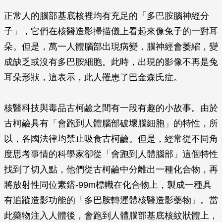
正常人的腦部基底核裡均有充足的「多巴胺腦神經分
子」，它們在核醫造影掃描儀上看起來像兔子的一對耳
朵。但是，萬一人體腦部出現病變，腦神經會萎縮，變
成缺乏或沒有多巴胺細胞。此時，出現的影像不再是兔
耳朵形狀，這表示，此人罹患了巴金森氏症。
核醫科技與毒品古柯鹼之間有一段有趣的小故事。由於
古柯鹼具有「會跑到人體腦部破壞腦細胞」的特性，所
以，各國法律均禁止吸食古柯鹼。但是，經常從不同角
度思考事情的科學家卻從「會跑到人體腦部」這個特性
找到了切入點，他們從古柯鹼中分離出一種化合物，再
將放射性同位素鎝-99m標幟在化合物上，製成一種具
有追蹤造影功能的「多巴胺轉運體核醫造影藥物」。當
此藥物注入人體後，會跑到人體腦部基底核紋狀體上，