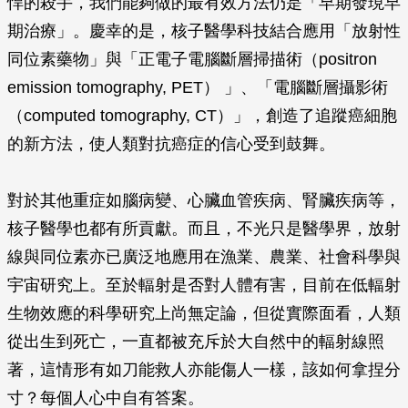
悍的殺手，我們能夠做的最有效方法仍是「早期發現早
期治療」。慶幸的是，核子醫學科技結合應用「放射性
同位素藥物」與「正電子電腦斷層掃描術（positron
emission tomography, PET） 」、「電腦斷層攝影術
（computed tomography, CT）」，創造了追蹤癌細胞
的新方法，使人類對抗癌症的信心受到鼓舞。
對於其他重症如腦病變、心臟血管疾病、腎臟疾病等，
核子醫學也都有所貢獻。而且，不光只是醫學界，放射
線與同位素亦已廣泛地應用在漁業、農業、社會科學與
宇宙研究上。至於輻射是否對人體有害，目前在低輻射
生物效應的科學研究上尚無定論，但從實際面看，人類
從出生到死亡，一直都被充斥於大自然中的輻射線照
著，這情形有如刀能救人亦能傷人一樣，該如何拿捏分
寸？每個人心中自有答案。