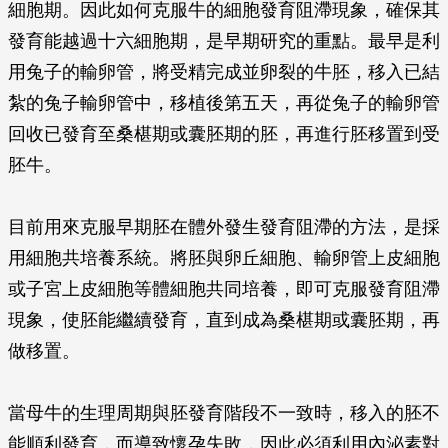
細胞期。因此如何克服牛的細胞發育阻滯現象，確保其
發育能越過十六細胞期，是早期研究的重點。最早是利
用兔子的輸卵管，將受精完成並卵裂的牛胚，移入已結
紮的兔子輸卵管中，移植後第五天，再從兔子的輸卵管
回收已發育至桑椹期或囊胚期的胚，再進行胚移置到受
胚牛。
目前用來克服早期胚在體外發生發育阻滯的方法，是採
用細胞共培養系統。將胚與卵丘細胞、輸卵管上皮細胞
或子宮上皮細胞等體細胞共同培養，即可克服發育阻滯
現象，使胚能繼續發育，直到成為桑椹期或囊胚期，再
做移置。
當母牛的生理周期與胚發育階段不一致時，移入的胚不
能順利發育，而導致懷孕失敗，因此必須利用內泌素對