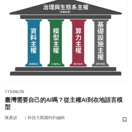
115/06/30
臺灣需要自己的AI嗎？從主權AI到在地語言模
型
｜
陳彥諺
科技大觀園特約編輯
儲