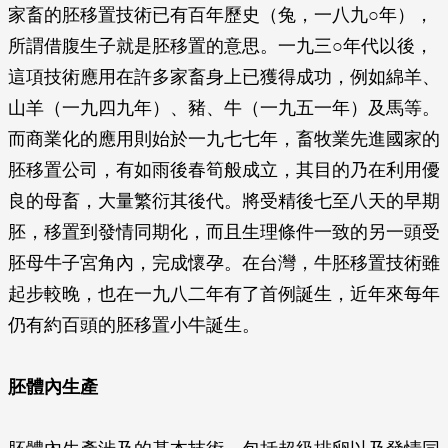
家畜的胚移置技術已有百年歷史（兔，一八九○年），
所謂借腹生子就是胚移置的意思。一九三○年代以後，
這項技術應用在許多家畜身上已獲得成功，例如綿羊、
山羊（一九四九年）、豬、牛（一九五一年）及馬等。
而商業化的應用則始於一九七七年，畜牧業先進國家的
胚移置公司，有如雨後春筍般成立，其目的乃在利用優
良的母畜，大量繁衍其後代。將受精後七至八天的早期
胚，移置到發情同期化，而且生理條件一致的另一頭受
胚母牛子宮角內，完成懷孕。在台灣，牛胚移置技術雖
起步較晚，也在一九八二年有了首例誕生，近年來每年
仍有約百頭的胚移置小牛誕生。
胚體內生產