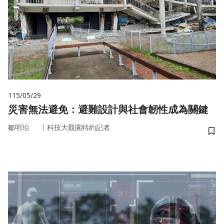
115/05/29
災害無法避免：避難設計與社會韌性成為關鍵
｜
鄒明珆
科技大觀園特約記者
儲