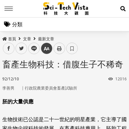
Menu
展
分類
首頁
文章
最新文章
facebook
twitter
line
中
畜產生物科技：借腹生子不稀奇
瀏覽次
92/12/10
12016
｜
李善男
行政院農業委員會畜產試驗所
胚的大量供應
生物技術已公認是二十一世紀的明星產業，它主導了國
家生物尖端科技的發展。在畜產科技應用上，胚胎工程