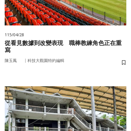
115/04/28
從看見數據到改變表現 職棒教練角色正在重
寫
｜
陳玉鳳
科技大觀園特約編輯
儲