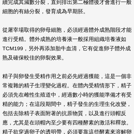
續完成其減數分裂，直到排出第二極體後才會進行一般
細胞的有絲分裂，發育成為早期胚。
從屠宰場取得的卵母細胞，必須經過體外成熟階段才能
進行受精。體外成熟的培養液一般採用組織培養液如
TCM199，另外再添加胎牛血清，它有促進卵子體外成
熟及確保較佳的卵裂效果。
精子與卵發生受精作用之前必先經過獲能，這是一個非
常複雜的精子生理變化過程。在體內受精情形下，精子
必須先在雌性生殖道中，經過數小時的獲能準備才有受
精的能力；在這段期間中，精子發生的生理生化改變，
包括去除精子表面附著的抗原物質，以及進行頭帽反
應，尤其是在頭帽內至少要有四種酵素的激活和釋放。
精子欲穿過卵子的透明帶，必須要靠這些酵素來溶解卵