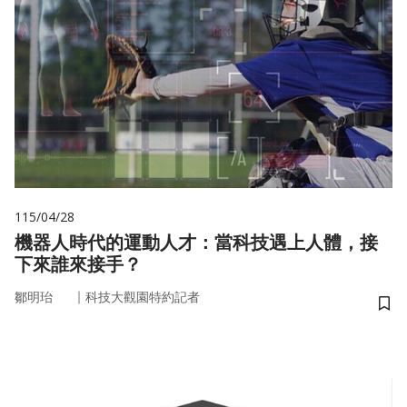
115/04/28
機器人時代的運動人才：當科技遇上人體，接
下來誰來接手？
｜
鄒明珆
科技大觀園特約記者
儲