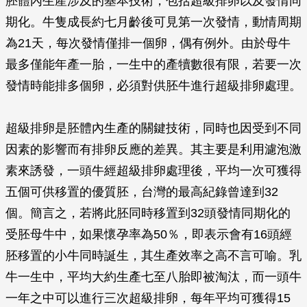
胚體內生產涉及的基本技術，包括超級排卵以及發情同
期化。牛隻成長約七月齡後可見第一次發情，動情周期
為21天，每次發情僅排一個卵，偶有例外。由於母牛
最多僅能年產一胎，一生中的產犢數很有限，若要一次
發情時能排多個卵，必須對供胚牛進行超級排卵處理。
超級排卵是胚體內生產的關鍵技術，同時也因受到不同
因素的影響而有排卵反應的差異。其主要是利用濾泡激
素來誘發，一頭牛經超級排卵處理後，平均一次可獲得
五個可供移置的優質胚，台灣的最高紀錄曾達到32
個。簡言之，若將此胚同時移置到32頭發情同期化的
受胚母牛中，如果懷孕率為50％，即表示會有16頭經
胚移置的小牛同時誕生，其生產效率之高不言可喻。乳
牛一生中，平均大約生產七至八胎即被淘汰，而一頭牛
一年之中可以進行三次超級排卵，每年平均可獲得15