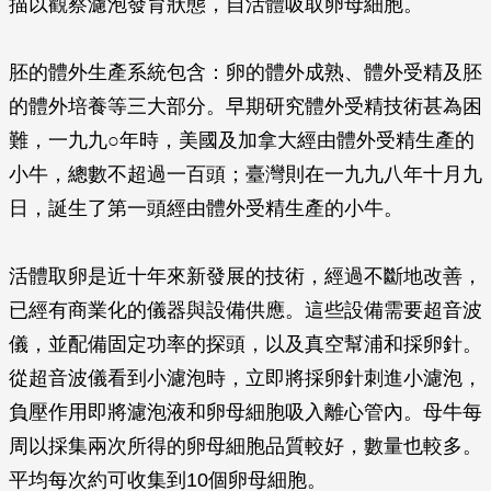
描以觀察濾泡發育狀態，自活體吸取卵母細胞。
胚的體外生產系統包含：卵的體外成熟、體外受精及胚
的體外培養等三大部分。早期研究體外受精技術甚為困
難，一九九○年時，美國及加拿大經由體外受精生產的
小牛，總數不超過一百頭；臺灣則在一九九八年十月九
日，誕生了第一頭經由體外受精生產的小牛。
活體取卵是近十年來新發展的技術，經過不斷地改善，
已經有商業化的儀器與設備供應。這些設備需要超音波
儀，並配備固定功率的探頭，以及真空幫浦和採卵針。
從超音波儀看到小濾泡時，立即將採卵針刺進小濾泡，
負壓作用即將濾泡液和卵母細胞吸入離心管內。母牛每
周以採集兩次所得的卵母細胞品質較好，數量也較多。
平均每次約可收集到10個卵母細胞。