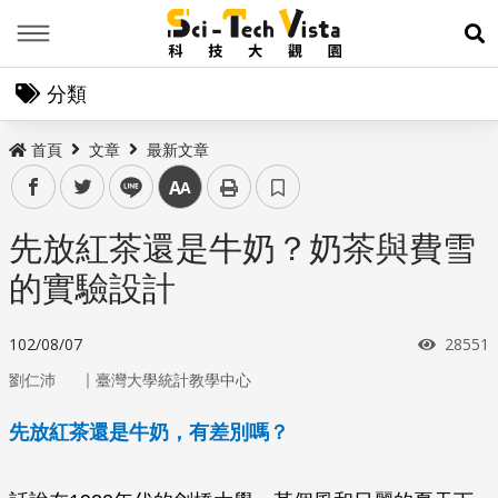
Menu
展
分類
首頁
文章
最新文章
facebook
twitter
line
中
先放紅茶還是牛奶？奶茶與費雪
的實驗設計
瀏覽次
102/08/07
28551
｜
劉仁沛
臺灣大學統計教學中心
先放紅茶還是牛奶，有差別嗎？