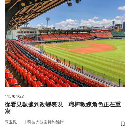
115/04/28
從看見數據到改變表現 職棒教練角色正在重
寫
｜
陳玉鳳
科技大觀園特約編輯
儲