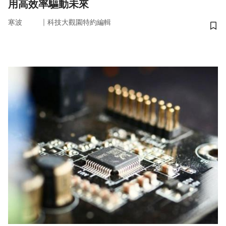
用高效率驅動未來
｜
寒波
科技大觀園特約編輯
儲