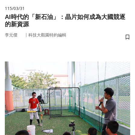
115/03/31
AI時代的「新石油」：晶片如何成為大國競逐
的新資源
｜
李元傑
科技大觀園特約編輯
儲