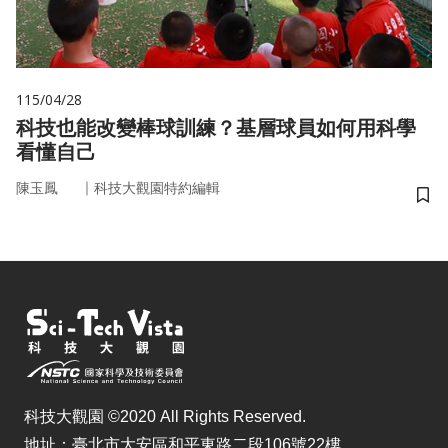
115/04/28
科技也能改變棒球訓練？基層球員如何用科學
看懂自己
｜
陳玉鳳
科技大觀園特約編輯
儲
科技大觀園 ©2020 All Rights Reserved.
地址：臺北市大安區和平東路二段106號22樓